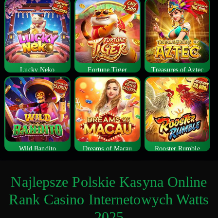
Lucky Neko
Fortune Tiger
Treasures of Aztec
Wild Bandito
Dreams of Macau
Rooster Rumble
Najlepsze Polskie Kasyna Online
Rank Casino Internetowych Watts
2025