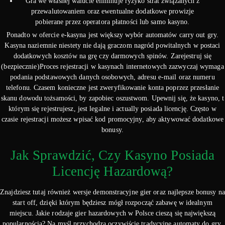
Gra we własnej walucie eliminuje ryzyko strat związanych z
przewalutowaniem oraz ewentualne dodatkowe prowizje
pobierane przez operatora płatności lub samo kasyno.
Ponadto w ofercie e-kasyna jest większy wybór automatów carry out gry.
Kasyna naziemnie niestety nie dają graczom nagród powitalnych w postaci
dodatkowych kosztów na grę czy darmowych spinów. Zarejestruj się
(bezpiecznie)Proces rejestracji w kasynach internetowych zazwyczaj wymaga
podania podstawowych danych osobowych, adresu e-mail oraz numeru
telefonu. Czasem konieczne jest zweryfikowanie konta poprzez przesłanie
skanu dowodu tożsamości, by zapobiec oszustwom. Upewnij się, że kasyno, t
którym się rejestrujesz, jest legalne i actually posiada licencję. Często w
czasie rejestracji możesz wpisać kod promocyjny, aby aktywować dodatkowe
bonusy.
Jak Sprawdzić, Czy Kasyno Posiada
Licencję Hazardową?
Znajdziesz tutaj również wersje demonstracyjne gier oraz najlepsze bonusy na
start off, dzięki którym będziesz mógł rozpocząć zabawę w idealnym
miejscu. Jakie rodzaje gier hazardowych w Polsce cieszą się największą
popularnością? Na myśl przychodzą oczywiście tradycyjne automaty do gry,