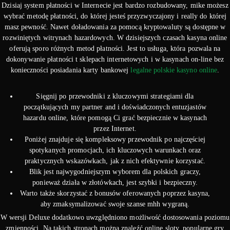
Dzisiaj system płatności w Internecie jest bardzo rozbudowany, mike możesz
wybrać metodę płatności, do której jesteś przyzwyczajony i really do której
masz pewność. Nawet doładowania za pomocą kryptowaluty są dostępne w
rozwiniętych witrynach hazardowych. W dzisiejszych czasach kasyna online
oferują sporo różnych metod płatności. Jest to usługa, która pozwala na
dokonywanie płatności t sklepach internetowych i w kasynach on-line bez
konieczności posiadania karty bankowej
legalne polskie kasyno online
.
Sięgnij po przewodniki z kluczowymi strategiami dla
początkujących my partner and i doświadczonych entuzjastów
hazardu online, które pomogą Ci grać bezpiecznie w kasynach
przez Internet.
Poniżej znajduje się kompleksowy przewodnik po najczęściej
spotykanych promocjach, ich kluczowych warunkach oraz
praktycznych wskazówkach, jak z nich efektywnie korzystać.
Blik jest najwygodniejszym wyborem dla polskich graczy,
ponieważ działa w złotówkach, jest szybki i bezpieczny.
Warto także skorzystać z bonusów oferowanych poprzez kasyna,
aby zmaksymalizować swoje szanse mhh wygraną.
W wersji Deluxe dodatkowo uwzględniono możliwość dostosowania poziomu
zmienności. Na takich stronach można znaleźć online sloty, popularne gry