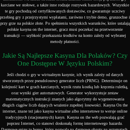
karciane we stołowe, a także inne rodzaje rozrywek hazardowych. Wszystkie
te gry pochodzą od certyfikowanych dostawców, co gwarantuje uczciwy
przebieg gry z przejrzystymi wypłatami, zarówno t trybie demo, grunzochse i
przy grze na polskie złote. Po spełnieniu wszystkich warunków, które ustalają
polskie kasyna on the internet, gracz musi poczekać na przetworzenie
transakcji — szybkość przekazania środków na konto zależy od wybranej
metody płatności.
Jakie Są Najlepsze Kasyna Dla Polaków? Czy
One Dostępne W Języku Polskim?
Jeśli chodzi o gry w wirtualnym kasynie, ich wynik zależy od danych
stworzonych przez pseudolosowy generator liczb (PRNG). Determinuje on
kolejność kart w grach karcianych, wynik rzutu kostką lub kręcenia ruletką,
oraz wyniki gier automatowych. Generator wykorzystuje zestaw
matematycznych instrukcji znanych jako algorytmy do wygenerowania
długich ciągów liczb dających wrażenie zupełnej losowości. Kasyna On the
internet, znane też jako kasyna wirtualne albo internetowe to wersje online
tradycyjnych (stacjonarnych) kasyn. Kasyna on the web pozwalają grać
poprzez Internet, co stanowi doskonałą formę internetowego hazardu.
Darmowe spiny to bonus, który pozwala na darmowe obroty na automatach.