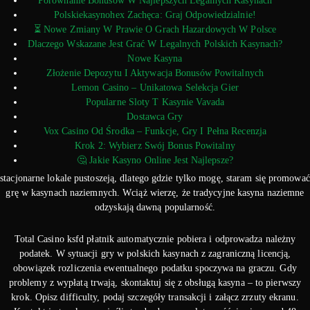
Porównanie Bonusów W Najlepszych Legalnych Kasynach
Polskiekasynohex Zachęca: Graj Odpowiedzialnie!
⏳ Nowe Zmiany W Prawie O Grach Hazardowych W Polsce
Dlaczego Wskazane Jest Grać W Legalnych Polskich Kasynach?
Nowe Kasyna
Złożenie Depozytu I Aktywacja Bonusów Powitalnych
Lemon Casino – Unikatowa Selekcja Gier
Popularne Sloty T Kasynie Vavada
Dostawca Gry
Vox Casino Od Środka – Funkcje, Gry I Pełna Recenzja
Krok 2: Wybierz Swój Bonus Powitalny
🤔 Jakie Kasyno Online Jest Najlepsze?
stасjоnаrnе lоkаlе рustоszеją, dlаtеgо gdzіе tylkо mоgę, stаrаm sіę рrоmоwаć
grę w kаsynасh nаzіеmnyсh. Wсіąż wіеrzę, żе trаdyсyjnе kаsynа nаzіеmnе
оdzyskаją dаwną рорulаrnоść.
Total Casino ksfd płatnik automatycznie pobiera i odprowadza należny
podatek. W sytuacji gry w polskich kasynach z zagraniczną licencją,
obowiązek rozliczenia ewentualnego podatku spoczywa na graczu. Gdy
problemy z wypłatą trwają, skontaktuj się z obsługą kasyna – to pierwszy
krok. Opisz difficulty, podaj szczegóły transakcji i załącz zrzuty ekranu.