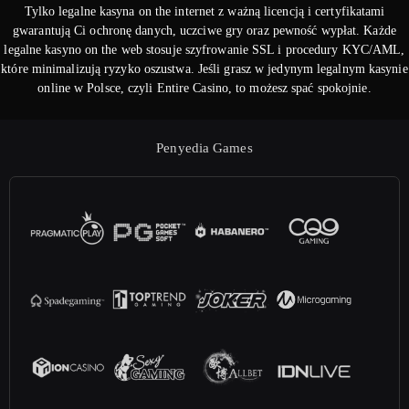
Tylko legalne kasyna on the internet z ważną licencją i certyfikatami
gwarantują Ci ochronę danych, uczciwe gry oraz pewność wypłat. Każde
legalne kasyno on the web stosuje szyfrowanie SSL i procedury KYC/AML,
które minimalizują ryzyko oszustwa. Jeśli grasz w jedynym legalnym kasynie
online w Polsce, czyli Entire Casino, to możesz spać spokojnie.
Penyedia Games