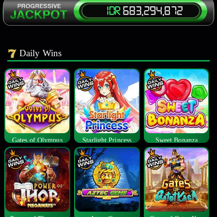
Daily Wins
Gates of Olympus
Starlight Princess
Sweet Bonanza