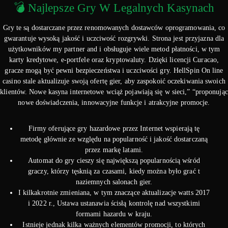
💣 Najlepsze Gry W Legalnych Kasynach
Gry te są dostarczane przez renomowanych dostawców oprogramowania, co
gwarantuje wysoką jakość i uczciwość rozgrywki. Strona jest przyjazna dla
użytkowników my partner and i obsługuje wiele metod płatności, w tym
karty kredytowe, e-portfele oraz kryptowaluty. Dzięki licencji Curacao,
gracze mogą być pewni bezpieczeństwa i uczciwości gry. HellSpin On line
casino stale aktualizuje swoją ofertę gier, aby zaspokoić oczekiwania swoich
klientów. Nowe kasyna internetowe wciąż pojawiają się w sieci,” “proponując
nowe doświadczenia, innowacyjne funkcje i atrakcyjne promocje.
Firmy oferujące gry hazardowe przez Internet wspierają tę
metodę głównie ze względu na popularność i jakość dostarczaną
przez markę latami.
Automat do gry cieszy się największą popularnością wśród
graczy, którzy tęsknią za czasami, kiedy można było grać t
naziemnych salonach gier.
I kilkakrotnie zmieniana, w tym znaczące aktualizacje watts 2017
i 2022 r., Ustawa ustanawia ścisłą kontrolę nad wszystkimi
formami hazardu w kraju.
Istnieje jednak kilka ważnych elementów promocji, to których