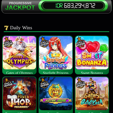
Daily Wins
Gates of Olympus
Starlight Princess
Sweet Bonanza