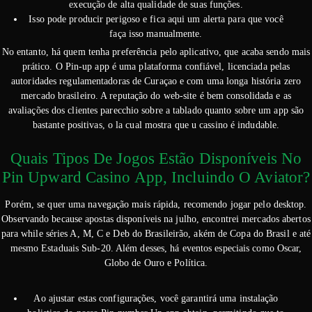
execução de alta qualidade de suas funções.
Isso pode producir perigoso e fica aqui um alerta para que você
faça isso manualmente.
No entanto, há quem tenha preferência pelo aplicativo, que acaba sendo mais
prático. O Pin-up app é uma plataforma confiável, licenciada pelas
autoridades regulamentadoras de Curaçao e com uma longa história zero
mercado brasileiro. A reputação do web-site é bem consolidada e as
avaliações dos clientes parecchio sobre a tablado quanto sobre um app são
bastante positivas, o la cual mostra que u cassino é indudable.
Quais Tipos De Jogos Estão Disponíveis No
Pin Upward Casino App, Incluindo O Aviator?
Porém, se quer uma navegação mais rápida, recomendo jogar pelo desktop.
Observando because apostas disponíveis na julho, encontrei mercados abertos
para while séries A, M, C e Deb do Brasileirão, akém de Copa do Brasil e até
mesmo Estaduais Sub-20. Além desses, há eventos especiais como Oscar,
Globo de Ouro e Política.
Ao ajustar estas configurações, você garantirá uma instalação