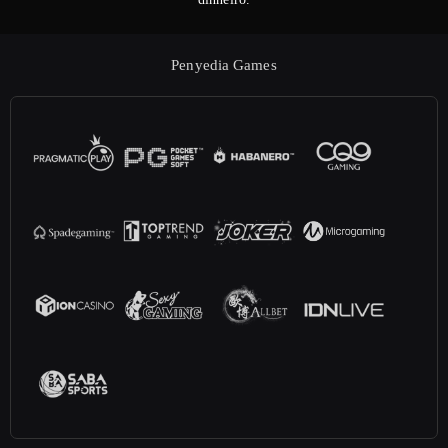
Penyedia Games