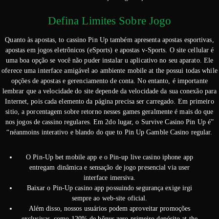
Defina Limites Sobre Jogo
Quanto às apostas, to cassino Pin Up também apresenta apostas esportivas,
apostas em jogos eletrônicos (eSports) e apostas v-Sports. O site cellular é
uma boa opção se você não puder instalar u aplicativo no seu aparato. Ele
oferece uma interface amigável ao ambiente mobile at the possui todas while
opções de apostas e gerenciamento de conta. No entanto, é importante
lembrar que a velocidade do site depende da velocidade da sua conexão para
Internet, pois cada elemento da página precisa ser carregado. Em primeiro
sitio, a porcentagem sobre retorno nesses games geralmente é mais do que
nos jogos de cassino regulares. Em 2do lugar, o Survive Casino Pin Up é”
“néanmoins interativo e blando do que to Pin Up Gamble Casino regular.
O Pin-Up bet mobile app e o Pin-up live casino iphone app
entregam dinâmica e sensação de jogo presencial via user
interface imersiva.
Baixar o Pin-Up casino app possuindo segurança exige irgi
sempre ao web-site oficial.
Além disso, nossos usuários podem aproveitar promoções
exclusivas, como 120% de bônus zero primeiro depósito at the