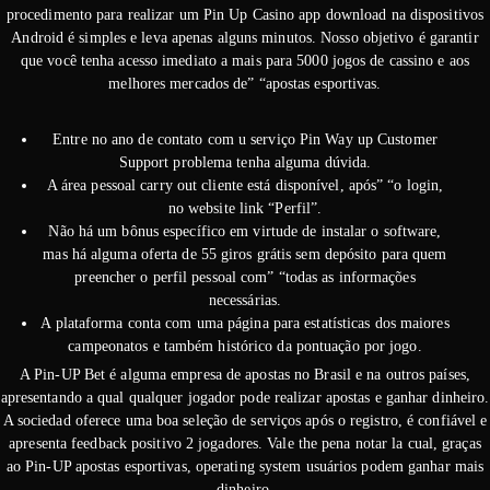
procedimento para realizar um Pin Up Casino app download na dispositivos
Android é simples e leva apenas alguns minutos. Nosso objetivo é garantir
que você tenha acesso imediato a mais para 5000 jogos de cassino e aos
melhores mercados de” “apostas esportivas.
Entre no ano de contato com u serviço Pin Way up Customer
Support problema tenha alguma dúvida.
A área pessoal carry out cliente está disponível, após” “o login,
no website link “Perfil”.
Não há um bônus específico em virtude de instalar o software,
mas há alguma oferta de 55 giros grátis sem depósito para quem
preencher o perfil pessoal com” “todas as informações
necessárias.
A plataforma conta com uma página para estatísticas dos maiores
campeonatos e também histórico da pontuação por jogo.
A Pin-UP Bet é alguma empresa de apostas no Brasil e na outros países,
apresentando a qual qualquer jogador pode realizar apostas e ganhar dinheiro.
A sociedad oferece uma boa seleção de serviços após o registro, é confiável e
apresenta feedback positivo 2 jogadores. Vale the pena notar la cual, graças
ao Pin-UP apostas esportivas, operating system usuários podem ganhar mais
dinheiro.