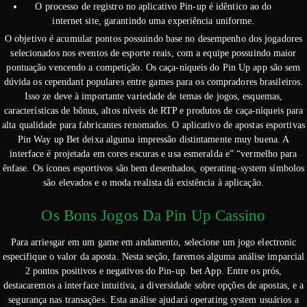
O processo de registro no aplicativo Pin-up é idêntico ao do
internet site, garantindo uma experiência uniforme.
O objetivo é acumular pontos possuindo base no desempenho dos jogadores
selecionados nos eventos de esporte reais, com a equipe possuindo maior
pontuação vencendo a competição. Os caça-níqueis do Pin Up app são sem
dúvida os cependant populares entre games para os compradores brasileiros.
Isso ze deve à importante variedade de temas de jogos, esquemas,
características de bônus, altos níveis de RTP e produtos de caça-níqueis para
alta qualidade para fabricantes renomados. O aplicativo de apostas esportivas
Pin Way up Bet deixa alguma impressão distintamente muy buena. A
interface é projetada em cores escuras e usa esmeralda e” “vermelho para
ênfase. Os ícones esportivos são bem desenhados, operating-system símbolos
são elevados e o moda realista dá existência à aplicação.
Os Bons Jogos Da Pin Up Cassino
Para arriesgar em um game em andamento, selecione um jogo electronic
especifique o valor da aposta. Nesta seção, faremos alguma análise imparcial
2 pontos positivos e negativos do Pin-up. bet App. Entre os prós,
destacaremos a interface intuitiva, a diversidade sobre opções de apostas, e a
segurança nas transações. Esta análise ajudará operating system usuários a