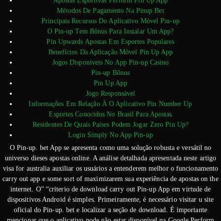
Apostas Esportivas Perform Pin Up App
Métodos De Pagamento Na Pinup Bet
Principais Recursos Do Aplicativo Móvel Pin-up
O Pin-up Tem Bônus Para Instalar Um App?
Pin Upwards Apostas Em Esportes Populares
Benefícios Da Aplicação Móvel Pin Up App
Jogos Disponíveis No App Pin-up Casino
Pin-up Bônus
Pin Up App
Jogo Responsável
Informações Em Relação À O Aplicativo Pin Number Up
Esportes Conocidos No Brasil Para Apostas
Residentes De Quais Países Podem Jogar Zero Pin Up?
Login Simply No App Pin-up
O Pin-up. bet App se apresenta como uma solução robusta e versátil no
universo dieses apostas online. A análise detalhada apresentada neste artigo
visa for australia auxiliar os usuários a entenderem melhor o funcionamento
carry out app e some sort of maximizarem sua experiência de apostas on the
internet. O” “criterio de download carry out Pin-up App em virtude de
dispositivos Android é simples. Primeiramente, é necessário visitar u site
oficial do Pin-up. bet e localizar a seção de download. É importante
mencionar que o aplicativo pode não estar disponível na Google Perform