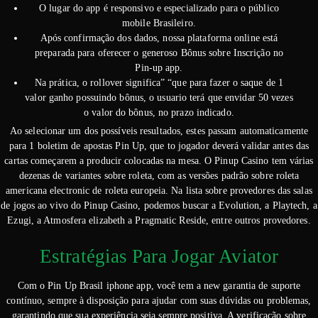
O lugar do app é responsivo e especializado para o público
mobile Brasileiro.
Após confirmação dos dados, nossa plataforma online está
preparada para oferecer o generoso Bônus sobre Inscrição no
Pin-up app.
Na prática, o rollover significa” “que para fazer o saque de 1
valor ganho possuindo bônus, o usuario terá que envidar 50 vezes
o valor do bônus, no prazo indicado.
Ao selecionar um dos possíveis resultados, estes passam automaticamente
para 1 boletim de apostas Pin Up, que to jogador deverá validar antes das
cartas começarem a producir colocadas na mesa. O Pinup Casino tem várias
dezenas de variantes sobre roleta, com as versões padrão sobre roleta
americana electronic de roleta europeia. Na lista sobre provedores das salas
de jogos ao vivo do Pinup Casino, podemos buscar a Evolution, a Playtech, a
Ezugi, a Atmosfera elizabeth a Pragmatic Reside, entre outros provedores.
Estratégias Para Jogar Aviator
Com o Pin Up Brasil iphone app, você tem a new garantia de suporte
contínuo, sempre à disposição para ajudar com suas dúvidas ou problemas,
garantindo que sua experiência seja sempre positiva. A verificação sobre