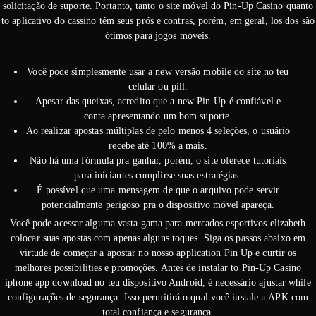
solicitação de suporte. Portanto, tanto o site móvel do Pin-Up Casino quanto
to aplicativo do cassino têm seus prós e contras, porém, em geral, los dos são
ótimos para jogos móveis.
Você pode simplesmente usar a new versão mobile do site no teu
celular ou pill.
Apesar das queixas, acredito que a new Pin-Up é confiável e
conta apresentando um bom suporte.
Ao realizar apostas múltiplas de pelo menos 4 seleções, o usuário
recebe até 100% a mais.
Não há uma fórmula pra ganhar, porém, o site oferece tutoriais
para iniciantes cumplirse suas estratégias.
É possível que uma mensagem de que o arquivo pode servir
potencialmente perigoso pra o dispositivo móvel apareça.
Você pode acessar alguma vasta gama para mercados esportivos elizabeth
colocar suas apostas com apenas alguns toques. Siga os passos abaixo em
virtude de começar a apostar no nosso application Pin Up e curtir os
melhores possibilities e promoções. Antes de instalar to Pin-Up Casino
iphone app download no teu dispositivo Android, é necessário ajustar while
configurações de segurança. Isso permitirá o qual você instale u APK com
total confiança e segurança.