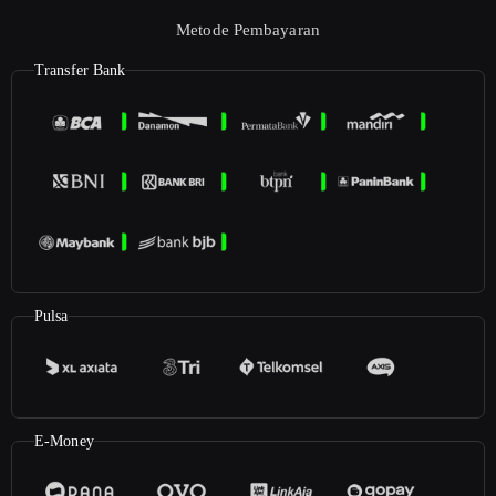
Metode Pembayaran
Transfer Bank
Pulsa
E-Money