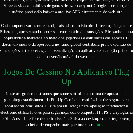
Store devido às políticas de games de azar carry out Google. Portanto, os
usuários precisarão baixar o arquivo APK diretamente do web site.
O site suporta várias moedas digitais asi como Bitcoin, Litecoin, Dogecoin e
Ethereum, apresentando processamento rápido de transações. Ele ganhou uma
popularidade merecida no meio dos jogadores e entusiastas das apostas. O
desenvolvimento da operadora no ramo global contribuiu pra a expansão de
suas opções at the ofertas, a universalização do aplicativo e a criação primeir
de uma versão móvel do web-site.
Jogos De Cassino No Aplicativo Flag
Up
Neste artigo demonstramos que some sort of plataforma de apostas e de
gambling establishment da Pin-Up Gamble é confiável at the segura para
apostadores brasileiros. O site possui licença para operação internacional
electronic utiliza fatores para segurança, como etiqueta HTTPS e criptografia
SSL. A user interface do aplicativo é idêntica ao desktop computer, porém,
achei o desempenho mais parsimonioso
pin up
.