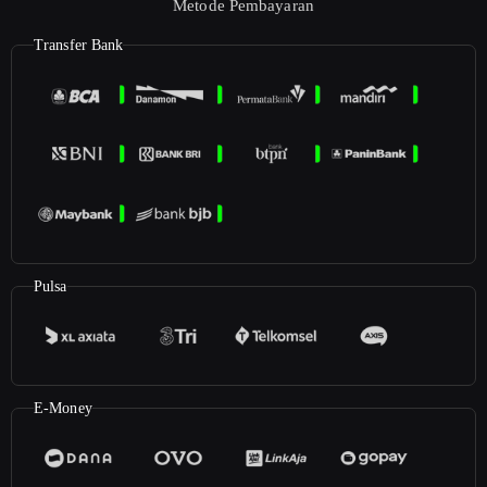
Metode Pembayaran
Transfer Bank
Pulsa
E-Money