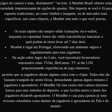
jogos de cassino e mais, diretamente” “on-line. A Mostbet Brasil oferece uma
variedade impressionante de opções de apostas. Não importa se você é fã para
esportes tradicionais, asi como futebol e basquete, ou de mercados mais
específicos, tais como eSports, a Mostbet tem tudo o que você precisa.
Os mais rápidos são sempre while transações via e-wallet,
enquanto os cependant lentos são while transferências bancárias o
qual podem às vezes levar até 7 dias úteis.
Mostbet é legal em Portugal, oferecendo um ambiente seguro e
regulamentado para seus jogadores.
Na seção sobre Jogos Ao Listo, você encontrará fornecedores
renomados como TVbet, BetGames. TV at the LIW,
proporcionando experiências de jogo imersivas.
permite que os jogadores abram alguma conta com o clique. Todas elas são
bastante tranquilo de serem feitas, demandando apenas alguns minutos 2
jogadores e apostadores. O MostBet On line casino tem valores mínimos
baixos para seus métodos de deposito, o que facilita muito a deseo dos
jogadores elizabeth apostadores. O MostBet e casa para apostas já sony
ericsson consolidou como destino de jogadores e apostadores do País e do
mundo.