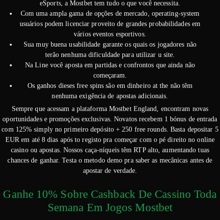
eSports, a Mostbet tem tudo o que você necessita.
Com uma ampla gama de opções de mercado, operating-system
usuários podem licenciar proveito de grandes probabilidades em
vários eventos esportivos.
Sua muy buena usabilidade garante os quais os jogadores não
terão nenhuma dificuldade para utilizar u site.
Na Line você aposta em partidas e confrontos que ainda não
começaram.
Os ganhos dieses free spins são em dinheiro at the não têm
nenhuma exigência de apostas adicionais.
Sempre que acessam a plataforma Mostbet England, encontram novas
oportunidades e promoções exclusivas. Novatos recebem 1 bónus de entrada
com 125% simply no primeiro depósito + 250 free rounds. Basta depositar 5
EUR em até 8 dias após to registo pra começar com o pé direito no online
casino ou apostas. Nossos caça-níqueis têm RTP alto, aumentando tuas
chances de ganhar. Testa o metodo demo pra saber as mecânicas antes de
apostar de verdade.
Ganhe 10% Sobre Cashback De Cassino Toda
Semana Em Jogos Mostbet