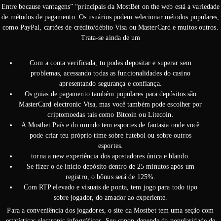
Entre because vantagens” “principais da MostBet on the web está a variedade
de métodos de pagamento. Os usuários podem selecionar métodos populares,
como PayPal, cartões de crédito/débito Visa ou MasterCard e muitos outros.
Trata-se ainda de um
Com a conta verificada, tu podes depositar e superar sem
problemas, acessando todas as funcionalidades do casino
apresentando segurança e confiança.
Os guias de pagamento também populares para depósitos são
MasterCard electronic Visa, mas você também pode escolher por
criptomoedas tais como Bitcoin ou Litecoin.
A Mostbet País e do mundo tem esportes de fantasia onde você
pode criar teu próprio time sobre futebol ou sobre outros
esportes.
torna a new experiência dos apostadores única e blando.
Se fizer o de início depósito dentro de 25 minutos após um
registro, o bônus será de 125%.
Com RTP elevado e visuais de ponta, tem jogo para todo tipo
sobre jogador, do amador ao experiente.
Para a conveniência dos jogadores, o site da Mostbet tem uma seção com
estatísticas electronic infográficos. Seu canon depende da popularidade de