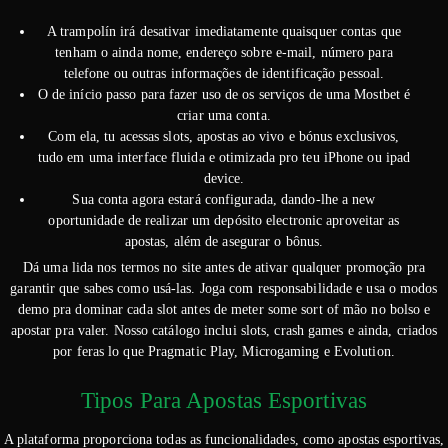
A trampolín irá desativar imediatamente quaisquer contas que
tenham o ainda nome, endereço sobre e-mail, número para
telefone ou outras informações de identificação pessoal.
O de início passo para fazer uso de os serviços de uma Mostbet é
criar uma conta.
Com ela, tu acessas slots, apostas ao vivo e bónus exclusivos,
tudo em uma interface fluida e otimizada pro teu iPhone ou ipad
device.
Sua conta agora estará configurada, dando-lhe a new
oportunidade de realizar um depósito electronic aproveitar as
apostas, além de asegurar o bônus.
Dá uma lida nos termos no site antes de ativar qualquer promoção pra
garantir que sabes como usá-las. Joga com responsabilidade e usa o modos
demo pra dominar cada slot antes de meter some sort of mão no bolso e
apostar pra valer. Nosso catálogo inclui slots, crash games e ainda, criados
por feras lo que Pragmatic Play, Microgaming e Evolution.
Tipos Para Apostas Esportivas
A plataforma proporciona todas as funcionalidades, como apostas esportivas,