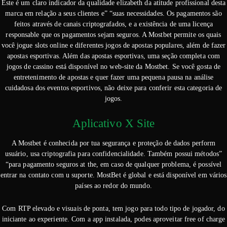
Este é um claro indicador da qualidade elizabeth da atitude profissional desta
marca em relação a seus clientes e” “suas necessidades. Os pagamentos são
feitos através de canais criptografados, e a existência de uma licença
responsable que os pagamentos sejam seguros. A Mostbet permite os quais
você jogue slots online e diferentes jogos de apostas populares, além de fazer
apostas esportivas. Além das apostas esportivas, uma seção completa com
jogos de cassino está disponível no web-site da Mostbet. Se você gosta de
entretenimento de apostas e quer fazer uma pequena pausa na análise
cuidadosa dos eventos esportivos, não deixe para conferir esta categoria de
jogos.
Aplicativo X Site
A Mostbet é conhecida por tua segurança e proteção de dados perform
usuário, usa criptografia para confidencialidade. Também possui métodos”
“para pagamento seguros at the, em caso de qualquer problema, é possível
entrar na contato com u suporte. MostBet é global e está disponível em vários
países ao redor do mundo.
Com RTP elevado e visuais de ponta, tem jogo para todo tipo de jogador, do
iniciante ao experiente. Com a app instalada, podes aproveitar free of charge