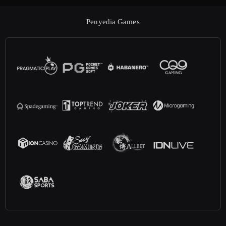
Penyedia Games