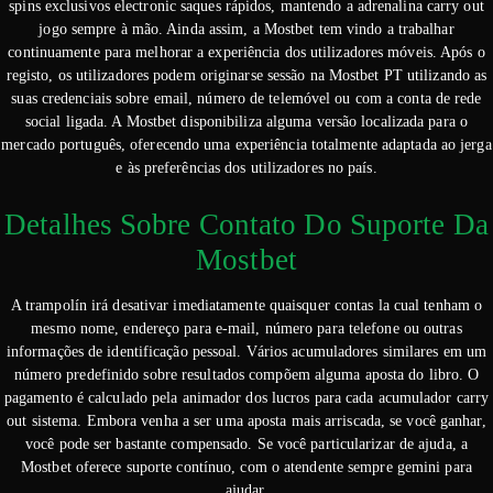
spins exclusivos electronic saques rápidos, mantendo a adrenalina carry out
jogo sempre à mão. Ainda assim, a Mostbet tem vindo a trabalhar
continuamente para melhorar a experiência dos utilizadores móveis. Após o
registo, os utilizadores podem originarse sessão na Mostbet PT utilizando as
suas credenciais sobre email, número de telemóvel ou com a conta de rede
social ligada. A Mostbet disponibiliza alguma versão localizada para o
mercado português, oferecendo uma experiência totalmente adaptada ao jerga
e às preferências dos utilizadores no país.
Detalhes Sobre Contato Do Suporte Da
Mostbet
A trampolín irá desativar imediatamente quaisquer contas la cual tenham o
mesmo nome, endereço para e-mail, número para telefone ou outras
informações de identificação pessoal. Vários acumuladores similares em um
número predefinido sobre resultados compõem alguma aposta do libro. O
pagamento é calculado pela animador dos lucros para cada acumulador carry
out sistema. Embora venha a ser uma aposta mais arriscada, se você ganhar,
você pode ser bastante compensado. Se você particularizar de ajuda, a
Mostbet oferece suporte contínuo, com o atendente sempre gemini para
ajudar.