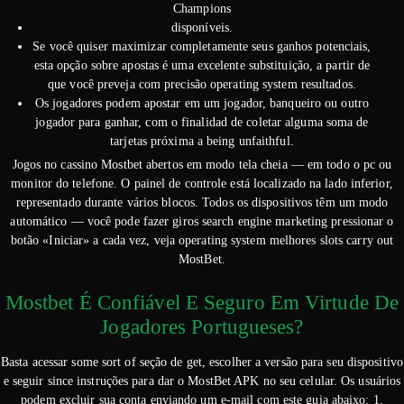
Champions
disponíveis.
Se você quiser maximizar completamente seus ganhos potenciais,
esta opção sobre apostas é uma excelente substituição, a partir de
que você preveja com precisão operating system resultados.
Os jogadores podem apostar em um jogador, banqueiro ou outro
jogador para ganhar, com o finalidad de coletar alguma soma de
tarjetas próxima a being unfaithful.
Jogos no cassino Mostbet abertos em modo tela cheia — em todo o pc ou
monitor do telefone. O painel de controle está localizado na lado inferior,
representado durante vários blocos. Todos os dispositivos têm um modo
automático — você pode fazer giros search engine marketing pressionar o
botão «Iniciar» a cada vez, veja operating system melhores slots carry out
MostBet.
Mostbet É Confiável E Seguro Em Virtude De
Jogadores Portugueses?
Basta acessar some sort of seção de get, escolher a versão para seu dispositivo
e seguir since instruções para dar o MostBet APK no seu celular. Os usuários
podem excluir sua conta enviando um e-mail com este guia abaixo; 1.