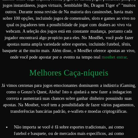
jogos instantâneos, jogos virtuais, Semblable Bo, Dragon Tiger e” “muitos
outros. Durante nossa revisão de Na maioria dos cassinosbet, havia mais
sobre 100 opções, incluindo jogos de comensales, slots e games ao vivo no
qual os jogadores tem a possibilidade de jogar com dealers ao vivo via
webcam. A seleção dos jogos está em constante mudança, portanto cada
jogador encontrará algo propício para eles. No MostBet, você pode fazer
apostas numa ampla variedade sobre esportes, incluindo futebol, tênis,
basquete at the muito mais. Além disso, o MostBet oferece apostas ao vivo,
onde você pode apostar por o evento na tempo real
mostbet entrar
.
Melhores Caça-níqueis
Já vimos centenas para jogos emocionantes dominarem a indústria iGaming,
como o Gonzo’s Quest, Aloha! Isto o ajudará a new fazer a indagacion
correta e aumentará suas chances sobre ganhar dinheiro possuindo suas
apostas. Na Mostbet, você tem a possibilidade de fazer vários pagamentos,
transferências bancárias padrão, e-wallets e moedas criptográficas.
Não importa se você é fã sobre esportes tradicionais, asi como
futebol e basquete, ou de mercados mais específicos, asi como