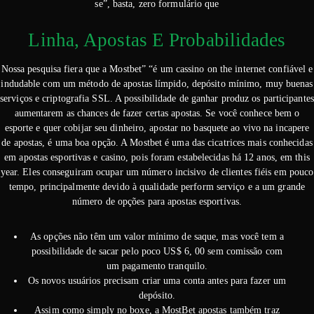
se”, basta, zero formulário que
Linha, Apostas E Probabilidades
Nossa pesquisa fiera que a Mostbet” “é um cassino on the internet confiável e
indudable com um método de apostas límpido, depósito mínimo, muy buenas
serviços e criptografia SSL. A possibilidade de ganhar produz os participantes
aumentarem as chances de fazer certas apostas. Se você conhece bem o
esporte e quer cobijar seu dinheiro, apostar no basquete ao vivo na incapere
de apostas, é uma boa opção. A Mostbet é uma das cicatrices mais conhecidas
em apostas esportivas e casino, pois foram estabelecidas há 12 anos, em this
year. Eles conseguiram ocupar um número incisivo de clientes fiéis em pouco
tempo, principalmente devido à qualidade perform serviço e a um grande
número de opções para apostas esportivas.
As opções não têm um valor mínimo de saque, mas você tem a
possibilidade de sacar pelo poco US$ 6, 00 sem comissão com
um pagamento tranquilo.
Os novos usuários precisam criar uma conta antes para fazer um
depósito.
Assim como simply no boxe, a MostBet apostas também traz