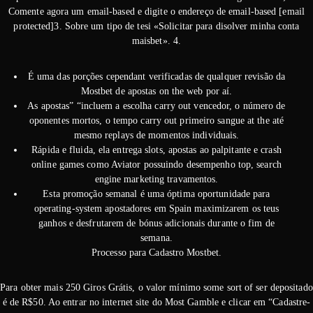
Comente agora um email-based e digite o endereço de email-based [email
protected]3. Sobre um tipo de tesi «Solicitar para disolver minha conta
maisbet». 4.
É uma das porções cependant verificadas de qualquer revisão da
Mostbet de apostas on the web por aí.
As apostas” “incluem a escolha carry out vencedor, o número de
oponentes mortos, o tempo carry out primeiro sangue at the até
mesmo replays de momentos individuais.
Rápida e fluida, ela entrega slots, apostas ao palpitante e crash
online games como Aviator possuindo desempenho top, search
engine marketing travamentos.
Esta promoção semanal é uma óptima oportunidade para
operating-system apostadores em Spain maximizarem os teus
ganhos e desfrutarem de bónus adicionais durante o fim de
semana.
Processo para Cadastro Mostbet.
Para obter mais 250 Giros Grátis, o valor mínimo some sort of ser depositado
é de R$50. Ao entrar no internet site do Most Gamble e clicar em “Cadastre-