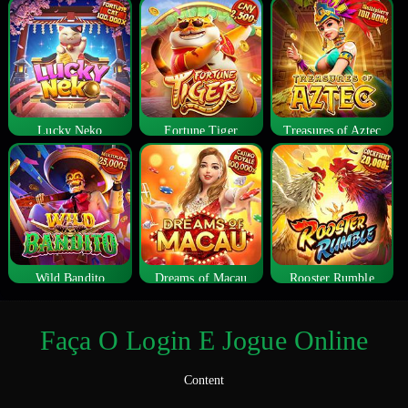
Lucky Neko
Fortune Tiger
Treasures of Aztec
Wild Bandito
Dreams of Macau
Rooster Rumble
Faça O Login E Jogue Online
Content