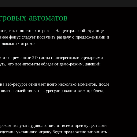
гровых автоматов
ков, так и опытных игроков. На центральной странице
вное фокус следует посвятить разделу с предложениями и
 лояльных игроков.
ак и современные 3D-слоты с интересными сценариями.
уть, что все автоматы обладают демо-режим, дающий
а веб-ресурсе отнимает всего несколько моментов, после
овлена содействовать в урегулировании всех проблем,
грокам получать удовольствие от всеми преимуществами
ледствии указанного игроку будет предложено заполнить