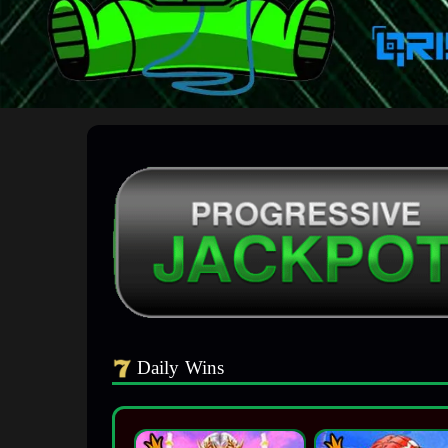
Daily Wins