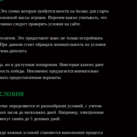
о сумма которую требуется внести на баланс для старта
я основной массы игроков. Впрочем важно учитывать, что
оянно следует проверять условия на сайте.
епозитом. Это предоставит шанс не только испробовать
При данном стоит обращать внимательность на условия
умма депозита.
а, но и доступные поощрения. Некоторые казино дают
ность победы. Неизменно предлагается внимательно
вать предоставленные варианты.
условия
тки определяются от разнообразия условий, с учетом
ких часов до нескольких дней. Например, электронные
могут занять до 5 деловых дней.
среди важных условий становится выполнение процесса