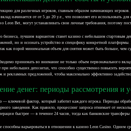
кцию для различных игроков, главным образом начинающих игроков. Эт
клад начинается от от 5 до 20 у.е., что позволяет его использовать дл
о Leon Bet, могут устанавливать свои личные требования, поэтому пост
ого бизнеса, лучшим вариантом станет казино с небольшим стартовым д
жений, но и осознать устройство и специфику конкретной платформы. 
 так как порой минимальная объем для снятия может быть больше, чем с
ходимо принимать во внимание не только объем первоначального вклад
 при небольших депозитах, что способно существенно повысить вероят
аж и рекламных предложений, чтобы максимально эффективно задейство
ние денег: периоды рассмотрения и 
 — ключевой фактор, который заботит каждого игрока. Периоды обрабо
рного заведения. Как правило, процессинг запроса отнимает от несколь
ерации быстрее — в течение 24 часов, тогда как банковские трансферы 
рые способны варьироваться в отношении к казино Leon Casino. Одним 