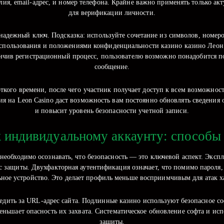
ия, email-адрес, и номер телефона. Крайне важно применять только ак
для верификации личности.
надежный ключ. Подсказка: используйте сочетание из символов, номер
 использования и положениями конфиденциальности казино казино Леон
нчив регистрационный процесс, пользователю возможно понадобится по
сообщение.
ткого времени, после чего участник получает доступ к всем возможнос
я на Leon Casino даст возможность вам постоянно обновлять сведения 
и повысит уровень безопасности учетной записи.
 индивидуальному аккаунту: способы 
необходимо осознавать, что безопасность — это ключевой аспект. Эксп
 защиты. Двухфакторная аутентификация означает, что помимо пароля, 
ное устройство. Это делает профиль меньше восприимчивым для атак х
дить за URL-адрес сайта. Подлинные казино используют безопасное соеди
ньшает опасность их захвата. Систематическое обновление софта и и
защиты.