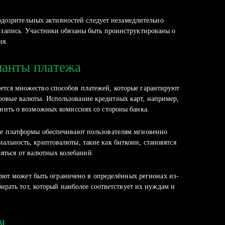
одозрительных активностей следует незамедлительно
ю запись. Участники обязаны быть проинструктированы о
ия.
ианты платежа
ется множество способов платежей, которые гарантируют
ровые валюты. Использование кредитных карт, например,
мнить о возможных комиссиях со стороны банка.
ные платформы обеспечивают пользователям мгновенно
иальность, криптовалюты, такие как биткоин, становятся
няться от валютных колебаний.
лют может быть ограничено в определённых регионах из-
ирать тот, который наиболее соответствует их нуждам и
я