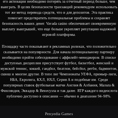
его активации необходимо потерять за отчетный период больше, чем
выиграть. В целях безопасности транзакций рекомендуем использовать
тот же метод перевода средств, что и для депозитов. Эта практика
помогает предотвратить потенциальные проблемы и сохраняет
безопасность ваших денег. Vavada casino обеспечивает своевременную
выплату выигрышей, что еще больше укрепляет репутацию надежной
игровой платформы.
Площадку часто показывают в рекламных роликах, что положительно
сказывается на популярности. Для начала потенциальному партнеру
необходимо пройти собеседование с аффилейт-менеджером. В списке
доступных дисциплин присутствует футбол, баскетбол, женский и
мужской теннис, хоккей, гандбол, биатлон, бейсбол, регби, бадминтон,
сквош и многие другие. В топе лиг Чемпионаты УЕФА, примьер-лиги,
НБА, Евролига, КХЛ, НХЛ, Серия А и подобные им. Среди
популярных ставок футбольные матчи Англия & Албания, Мальта &
Финляндия, Эквадор & Венесуэла и так далее. RTP каждого видеослота
публично доступно в описании — обычно в диапазоне 94–98%.
Penyedia Games