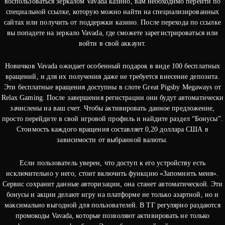
воспользоваться зеркалом Vavada казино, вам необходимо перейти по
специальной ссылке, которую можно найти на специализированных
сайтах или получить от поддержки казино. После перехода по ссылке
вы попадете на зеркало Vavada, где сможете зарегистрироваться или
войти в свой аккаунт.
Новичков Vavada ожидает особенный подарок в виде 100 бесплатных
вращений, и для их получения даже не требуется внесение депозита.
Эти бесплатные вращения доступны в слоте Great Pigsby Megaways от
Relax Gaming. После завершения регистрации они будут автоматически
зачислены на ваш счет. Чтобы активировать данное предложение,
просто перейдите в свой игровой профиль и найдите раздел “Бонусы”.
Стоимость каждого вращения составляет 0,20 доллара США в
зависимости от выбранной валюты.
Если пользователь уверен, что доступ к его устройству есть
исключительно у него, стоит включить функцию «Запомнить меня».
Сервис сохранит данные авторизации, она станет автоматической. Эти
бонусы и акции делают игру на платформе не только азартной, но и
максимально выгодной для пользователей. В ТГ регулярно раздаются
промокоды Vavada, которые позволяют активировать не только