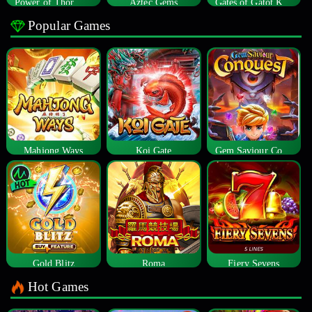
Power of Thor Megaways
Aztec Gems
Gates of Gatot Kaca
Popular Games
Mahjong Ways
Koi Gate
Gem Saviour Conquest
Gold Blitz
Roma
Fiery Sevens
Hot Games