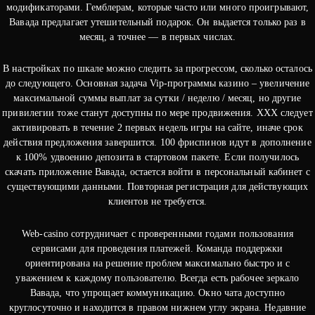
модификаторами. Гемблерам, которые часто или много проигрывают,
Вавада предлагает утешительный подарок. Он выдается только раз в
месяц, а точнее — в первых числах.
В настройках по шкале можно следить за прогрессом, сколько осталось
до следующего. Основная задача Vip-программы казино – увеличение
максимальной суммы выплат за сутки / неделю / месяц, но другие
привилегии тоже станут доступны по мере продвижения. ХХХ следует
активировать в течение 2 первых недель игры на сайте, иначе срок
действия предложения завершится. 100 фриспинов идут в дополнение
к 100% удвоению депозита в стартовом пакете. Если получилось
скачать приложение Вавада, остается войти в персональный кабинет с
существующими данными. Повторная регистрация для действующих
клиентов не требуется.
Web-casino сотрудничает с проверенными годами пользования
сервисами для проведения платежей. Команда поддержки
ориентирована на решение проблем максимально быстро и с
уважением к каждому пользователю. Всегда есть рабочее зеркало
Вавада, что упрощает коммуникацию. Окно чата доступно
круглосуточно и находится в правом нижнем углу экрана. Недавние