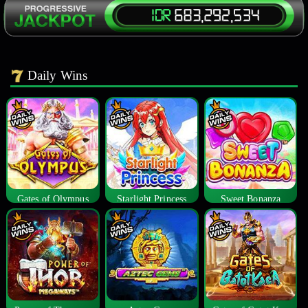
Daily Wins
Gates of Olympus
Starlight Princess
Sweet Bonanza