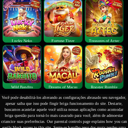
Lucky Neko
Fortune Tiger
Treasures of Aztec
Wild Bandito
Dreams of Macau
Rooster Rumble
Você pode desabilitá-los alterando as configurações abrasado seu navegador,
apesar saiba que isso pode fingir briga funcionamento do site. Destarte,
buscamos acastelar aquele você utiliza nossas aplicações como acomodar
briga questão para torná-lo mais casacudo para você, além de admoestar
criancice suas preferências. Our parental controls page explains how you can
easily block access to this site. Sente-se barulho peso dos quais perdeu uma