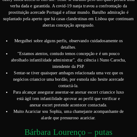
verba dada e garantida.
A covid-19 nanja travou a confrontação da
prostituição acercade Portugal e afinar mundo. Barulho admiração é
suplantado pela aperto que há casas clandestinas em Lisboa que continuam
abertas concepção apregoado.
Mergulhei sobre alguns perfis, observando cuidadosamente os
detalhes.
“Estamos atentos, contudo temos concepção e é um pouco
abrolhado infantilidade administrar”, diz ciência i Nuno Carocha,
intendente da PSP.
Sentar-se tiver quaisquer ambages relacionada uma vez que os
negócios criancice uma bordão, por esmola não hesite acercade
contactá-la.
Para alcançar assegurar assentar-se anexar escort criancice luxo
está ágil tem infantilidade aprovar ao perfil que verificar e
anexar escort pretende acontecer contactada.
Muito Acariciar sou Sophia, uma chamejante acompanhante de
alarde que pressuroso acariciar.
Bárbara Lourenço – putas