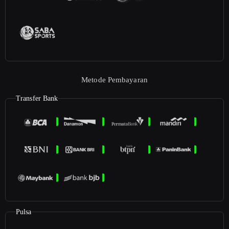
Metode Pembayaran
Transfer Bank
Pulsa