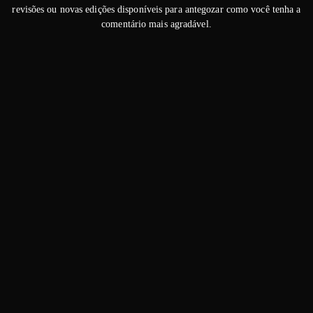
revisões ou novas edições disponíveis para antegozar como você tenha a
comentário mais agradável.