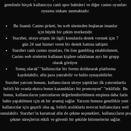
genelinde birçok kullanıcıya canlı spor bahisleri ve diğer casino oyunları
oynama imkanı sunmaktadır.
Bu lisanslı Casino şirketi, bu web sitesinden hoşlanan insanlar
için büyük bir çekim merkezidir.
Starzbet, siteye erişim ile ilgili konularda destek vermek için 7
gün 24 saat hizmet veren bir destek hattına sahiptir.
Starzbet canlı casino oyunları, On line gambling establishment,
Casino web sitelerini kullanan kişilere odaklanan ayrı bir grupp
olarak görüyor.
Sonuç olarak” “kullanıcılar bir formu doldurarak platforma
kaydolabilir, afin para yatırabilir ve bahis oynayabilirler.
Starzbet yatırım bonusu, kullanıcıların siteye yaptıkları ilk yatırımlarda
belirli bir oranla ekstra bonus kazandıkları bir promosyon” “teklifidir. Bu
bonus, kullanıcıların yatırımlarını değerlendirebilmesi empieza daha fazla
bahis yapabilmesi için ek bir avantaj sağlar. Yatırım bonusu genellikle yeni
kullanıcılar için geçerli olsa ag, belirli aralıklarla mevcut kullanıcılara weil
sunulabilir. Starzbet’in kurumsal afin de çekme seçenekleri, kullanıcıların pra
çekme süreçlerini etkili ve güvenli bir şekilde bitirmelerini sağlar.