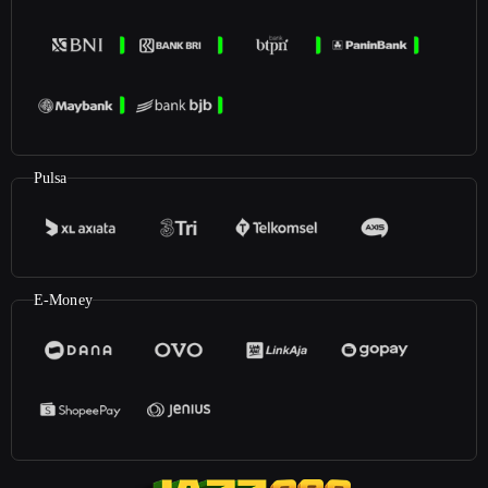
Pulsa
E-Money