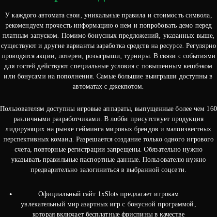
У каждого автомата свои, уникальные правила и стоимость символа,
рекомендуем прочесть информацию о нем и попробовать демо перед
платным запуском. Помимо бонусных предложений, указанных выше,
существуют и другие варианты заработка средств на ресурсе. Регулярно
проводятся акции, лотереи, розыгрыши, турниры. В связи с событиями
для гостей действуют специальные условия с повышенным кешбэком
или бонусами на пополнения. Самые большие выигрыши доступны в
автоматах с джекпотом.
Пользователям доступны игровые аппараты, выпущенные более чем 160
различными разработчиками. В лобби присутствует продукция
лидирующих на рынке гейминга мировых брендов и малоизвестных
перспективных команд. Разрешается создание только одного игрового
счета, повторные регистрации запрещены. Обязательно нужно
указывать правильные паспортные данные. Пользователю нужно
предварительно залогиниться в выбранной соцсети.
Официальный сайт 1xSlots предлагает игрокам
увлекательный мир азартных игр с бонусной программой,
которая включает бесплатные фриспины в качестве