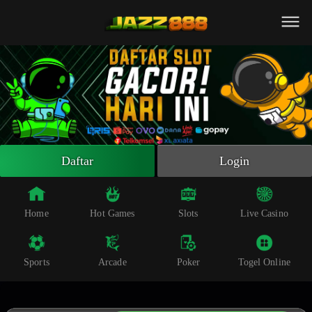
Beranda
Slot Online
Live Casino
Sportsbook
Arcade
Togel Online
Daftar
Login
Poker
Whatsapp
Home
Hot Games
Slots
Live Casino
Telegram
Sports
Arcade
Poker
Togel Online
Livechat