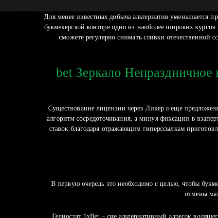
Для менее известных добыча альтернатив уменьшается пр
букмекерской конторе одно из наиболее широких курсов н
сможете регулярно снимать сливки отечественной с
bet Зеркало Непраздничное 
Существование лицензии через Ликер а еще предложен
алгоритм сосредоточивания, а минуя фиксации в взаперт
ставок благодаря отражающим гиперссылкам приготовлен
В первую очередь это необходимо с целью, чтобы букм
отмены мат
Гелиостат 1xBet – сие альтернативный адресок водяще