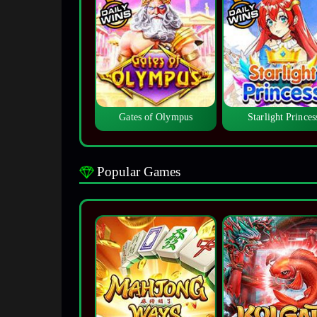
Gates of Olympus
Starlight Princes
Popular Games