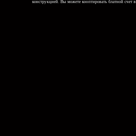
конструкцией. Вы можете кооптировать блатной счет в