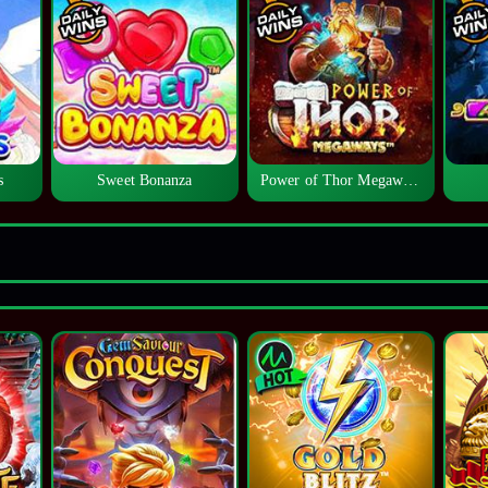
s
Sweet Bonanza
Power of Thor Megaways