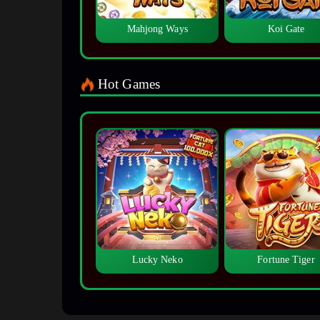
Mahjong Ways
Koi Gate
Hot Games
Lucky Neko
Fortune Tiger