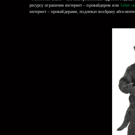
ресурсу ограничен интернет – провайдером или
1xbet с
интернет – провайдерами, подлежат возбрану абсолютно