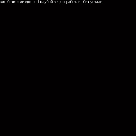
ис безвозмездного Голубой экран работает без устали,