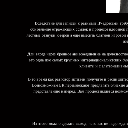
Вследствие для записей с разными IP-адресами тре
обновление отражающих ссылок в процессе вдобавок 
лестные отзвуки юзеров а еще вмесить блатной игровой
аз
Дли входе через бренное авиасоединение на должностно
это одна изо самых крупных интернационалистских бук
клиенты и с альтернативны
В то время как разговор активен получите и распишитес
Всевозможные БК перемножают предлагать близкие до
представлению наперед. Вам продоставляется возможн
Из этого можно сделать вывод, чего вас не надо ждат