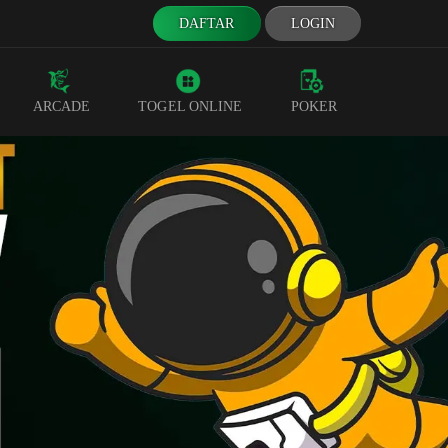
DAFTAR
LOGIN
ARCADE
TOGEL ONLINE
POKER