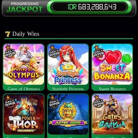
Daily Wins
Gates of Olympus
Starlight Princess
Sweet Bonanza