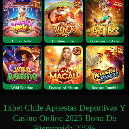
Lucky Neko
Fortune Tiger
Treasures of Aztec
Wild Bandito
Dreams of Macau
Rooster Rumble
1xbet Chile Apuestas Deportivas Y
Casino Online 2025 Bono De
Bienvenida 275%