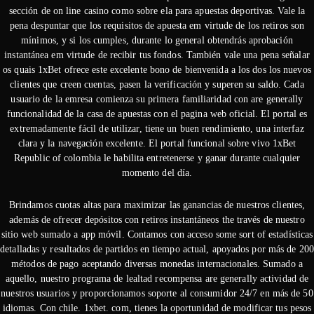
sección de on line casino como sobre ela para apuestas deportivas. Vale la
pena despuntar que los requisitos de apuesta em virtude de los retiros son
mínimos, y si los cumples, durante lo general obtendrás aprobación
instantánea em virtude de recibir tus fondos. También vale una pena señalar
os quais 1xBet ofrece este excelente bono de bienvenida a los dos los nuevos
clientes que creen cuentas, pasen la verificación y superen su saldo. Cada
usuario de la emresa comienza su primera familiaridad con are generally
funcionalidad de la casa de apuestas con el pagina web oficial. El portal es
extremadamente fácil de utilizar, tiene un buen rendimiento, una interfaz
clara y la navegación excelente. El portal funcional sobre vivo 1xBet
Republic of colombia le habilita entretenerse y ganar durante cualquier
momento del día.
Brindamos cuotas altas para maximizar las ganancias de nuestros clientes,
además de ofrecer depósitos con retiros instantáneos the través de nuestro
sitio web sumado a app móvil. Contamos con acceso some sort of estadísticas
detalladas y resultados de partidos en tiempo actual, apoyados por más de 200
métodos de pago aceptando diversas monedas internacionales. Sumado a
aquello, nuestro programa de lealtad recompensa are generally actividad de
nuestros usuarios y proporcionamos soporte al consumidor 24/7 en más de 50
idiomas. Con chile. 1xbet. com, tienes la oportunidad de modificar tus pesos