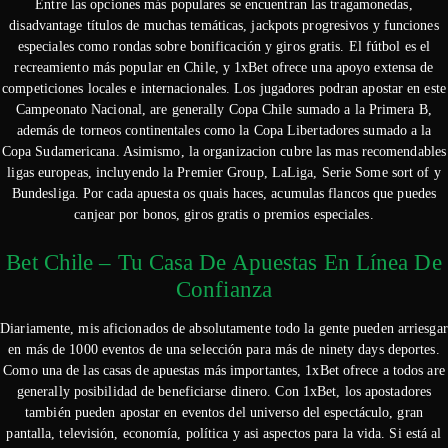
Entre las opciones más populares se encuentran las tragamonedas,
disadvantage títulos de muchas temáticas, jackpots progresivos y funciones
especiales como rondas sobre bonificación y giros gratis. El fútbol es el
recreamiento más popular en Chile, y 1xBet ofrece una apoyo extensa de
competiciones locales e internacionales. Los jugadores podran apostar en este
Campeonato Nacional, are generally Copa Chile sumado a la Primera B,
además de torneos continentales como la Copa Libertadores sumado a la
Copa Sudamericana. Asimismo, la organizacion cubre las mas recomendables
ligas europeas, incluyendo la Premier Group, LaLiga, Serie Some sort of y
Bundesliga. Por cada apuesta os quais haces, acumulas flancos que puedes
canjear por bonos, giros gratis o premios especiales.
Bet Chile – Tu Casa De Apuestas En Línea De
Confianza
Diariamente, mis aficionados de absolutamente todo la gente pueden arriesgar
en más de 1000 eventos de una selección para más de ninety days deportes.
Como una de las casas de apuestas más importantes, 1xBet ofrece a todos are
generally posibilidad de beneficiarse dinero. Con 1xBet, los apostadores
también pueden apostar en eventos del universo del espectáculo, gran
pantalla, televisión, economía, política y asi aspectos para la vida. Si está al