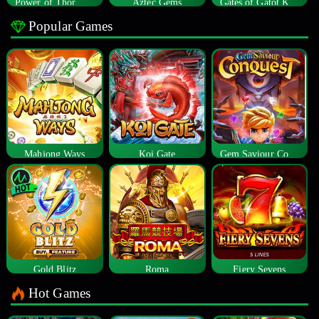
Power of Thor Megaways
Aztec Gems
Gates of Gatot Kaca
Popular Games
Mahjong Ways
Koi Gate
Gem Saviour Conquest
Gold Blitz
Roma
Fiery Sevens
Hot Games