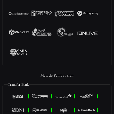
Metode Pembayaran
Transfer Bank