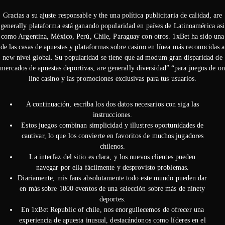
Gracias a su ajuste responsable y the una política publicitaria de calidad, are
generally plataforma está ganando popularidad en países de Latinoamérica asi
como Argentina, México, Perú, Chile, Paraguay con otros. 1xBet ha sido una
de las casas de apuestas y plataformas sobre casino en línea más reconocidas a
new nivel global. Su popularidad se tiene que ad modum gran disparidad de
mercados de apuestas deportivas, are generally diversidad” “para juegos de on
line casino y las promociones exclusivas para tus usuarios.
A continuación, escriba los dos datos necesarios con siga las
instrucciones.
Estos juegos combinan simplicidad y illustres oportunidades de
cautivar, lo que los convierte en favoritos de muchos jugadores
chilenos.
La interfaz del sitio es clara, y los nuevos clientes pueden
navegar por ella fácilmente y desprovisto problemas.
Diariamente, mis fans absolutamente todo este mundo pueden dar
en más sobre 1000 eventos de una selección sobre más de ninety
deportes.
En 1xBet Republic of chile, nos enorgullecemos de ofrecer una
experiencia de apuesta inusual, destacándonos como líderes en el