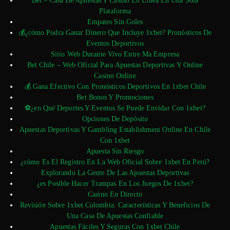
Bet – Casa De Apuestas Y Casino En Línea En Una Sola
Plataforma
Empates Sin Goles
💰¿cómo Podra Ganar Dinero Que Incluye 1xbet? Pronósticos De
Eventos Deportivos
Sitio Web Durante Vivo Entre Ma Empresa
Bet Chile – Web Oficial Para Apuestas Deportivas Y Online
Casino Online
💰 Gana Efectivo Con Pronósticos Deportivos En 1xbet Chile
Bet Bonos Y Promociones
⚽¿en Qué Deportes Y Eventos Se Puede Envidar Con 1xbet?
Opciones De Depósito
Apuestas Deportivas Y Gambling Establishment Online En Chile
Con 1xbet
Apuesta Sin Riesgo
¿cómo Es El Registro En La Web Oficial Sobre 1xbet En Perú?
Explorando La Gente De Las Apuestas Deportivas
¿es Posible Hacer Trampas En Los Juegos De 1xbet?
Casino En Directo
Revisión Sobre 1xbet Colombia: Características Y Beneficios De
Una Casa De Apuestas Confiable
Apuestas Fáciles Y Seguras Con 1xbet Chile