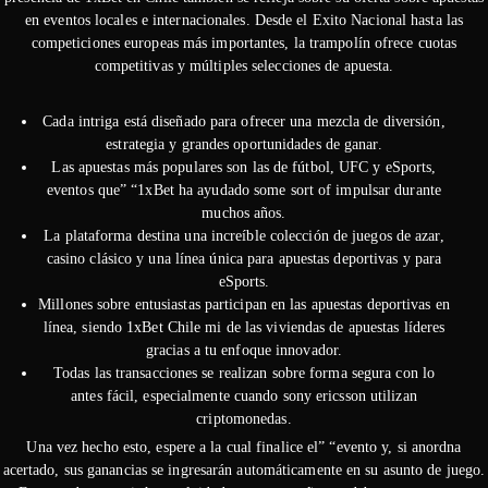
en eventos locales e internacionales. Desde el Exito Nacional hasta las
competiciones europeas más importantes, la trampolín ofrece cuotas
competitivas y múltiples selecciones de apuesta.
Cada intriga está diseñado para ofrecer una mezcla de diversión,
estrategia y grandes oportunidades de ganar.
Las apuestas más populares son las de fútbol, UFC y eSports,
eventos que” “1xBet ha ayudado some sort of impulsar durante
muchos años.
La plataforma destina una increíble colección de juegos de azar,
casino clásico y una línea única para apuestas deportivas y para
eSports.
Millones sobre entusiastas participan en las apuestas deportivas en
línea, siendo 1xBet Chile mi de las viviendas de apuestas líderes
gracias a tu enfoque innovador.
Todas las transacciones se realizan sobre forma segura con lo
antes fácil, especialmente cuando sony ericsson utilizan
criptomonedas.
Una vez hecho esto, espere a la cual finalice el” “evento y, si anordna
acertado, sus ganancias se ingresarán automáticamente en su asunto de juego.