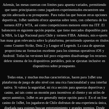
Además, las mesas cuentan con límites para apuesta variados, permitiendo
que tanto principiantes como jugadores experimentados encuentren una
opción adecuada a su presupuesto. Para todas las que buscan otras opciones
deportivas, 1xBet también ofrece apuestas sobre tenis, con cobertura de los
torneos ATP y WTA, así como competiciones menores entre ma ITF. El
baloncesto es siguiente opción popular, que tiene mercados disponibles para
la NBA, la Liga Nacional para Chile y torneos FIBA. Además, mis e-sports
han masa gran relevancia sobre la plataforma, permitiendo apuestas en títulos
como Counter-Strike, Dota 2 y League of Legends. La casa de apuestas
proporciona un formacion excelente para los sistemas operativos iOS y
Android. Todas las versiones kid poco exigentes disadvantage los recursos
delete sistema de los dispositivos portátiles, pois se ejecutan inclusive en
dispositivos sobre presupuesto.
Todas estas, y muchas muchas características, hacen para 1xBet una
plataforma de juego de alto nivel con una rica funcionalidad y una interfaz
nativa. Si valora la seguridad, mi rica sección para apuestas deportivas y
casino, así tais como un montón para incentivos al cliente y un utiles de
apoyo autentico, 1xBet es are generally mejor opción para ti. En el on line
casino de 1xBet, los jugadores de Chile disfrutan de una experiencia única,
diseñada para quienes buscan entretenimiento y grandes premios. Desde