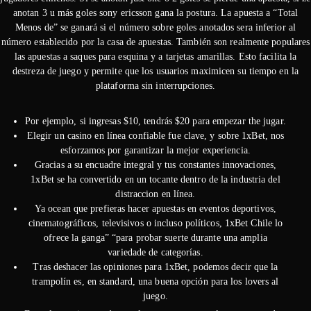
anotan 3 u más goles sony ericsson gana la postura. La apuesta a “Total
Menos de” se ganará si el número sobre goles anotados sera inferior al
número establecido por la casa de apuestas. También son realmente populares
las apuestas a saques para esquina y a tarjetas amarillas. Esto facilita la
destreza de juego y permite que los usuarios maximicen su tiempo en la
plataforma sin interrupciones.
Por ejemplo, si ingresas $10, tendrás $20 para empezar the jugar.
Elegir un casino en línea confiable fue clave, y sobre 1xBet, nos
esforzamos por garantizar la mejor experiencia.
Gracias a su encuadre integral y tus constantes innovaciones,
1xBet se ha convertido en un tocante dentro de la industria del
distraccion en línea.
Ya ocean que prefieras hacer apuestas en eventos deportivos,
cinematográficos, televisivos o incluso políticos, 1xBet Chile lo
ofrece la ganga” “para probar suerte durante una amplia
variedade de categorías.
Tras deshacer las opiniones para 1xBet, podemos decir que la
trampolín es, en standard, una buena opción para los lovers al
juego.