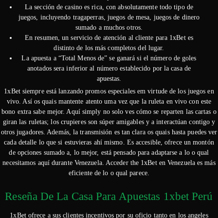
La sección de casino es rica, con absolutamente todo tipo de
juegos, incluyendo tragaperras, juegos de mesa, juegos de dinero
sumado a muchos otros.
En resumen, un servicio de atención al cliente para 1xBet es
distinto de los más completos del lugar.
La apuesta a “Total Menos de” se ganará si el número de goles
anotados sera inferior al número establecido por la casa de
apuestas.
1xBet siempre está lanzando promos especiales em virtude de los juegos en
vivo. Así os quais mantente atento uma vez que la ruleta en vivo con este
bono extra sabe mejor. Aquí simply no solo ves cómo se reparten las cartas o
giran las ruletas; los crupieres son súper amigables y a interactúan contigo y
otros jugadores. Además, la transmisión es tan clara os quais hasta puedes ver
cada detalle lo que si estuvieras ahí mismo. Es accesible, ofrece un montón
de opciones sumado a, lo mejor, está pensado para adaptarse a lo o qual
necesitamos aquí durante Venezuela. Acceder the 1xBet en Venezuela es más
eficiente de lo o qual parece.
Reseña De La Casa Para Apuestas 1xbet Perú
1xBet ofrece a sus clientes incentivos por su oficio tanto en los angeles