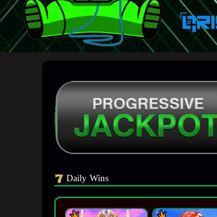
Daily Wins