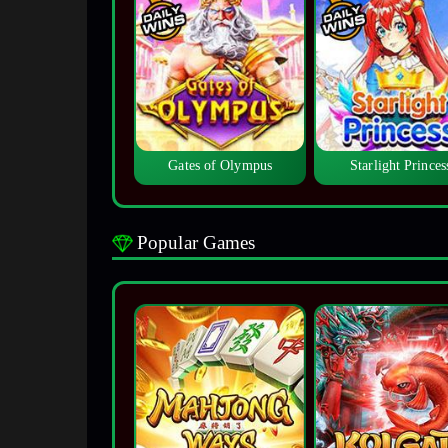
Gates of Olympus
Starlight Princes
Popular Games