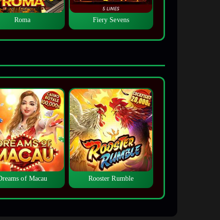
Roma
Fiery Sevens
Dreams of Macau
Rooster Rumble