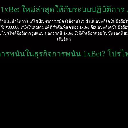
1xBet ใหม่ล่าสุดให้กับระบบปฏิบัติการ 
ขอคำแนะนำในการแก้ไขปัญหาการสมัครใช้งานใหม่ผ่านแอปพลิเคชันมือถือใหม่
₹33,000 หนึ่งในคุณสมบัติที่สำคัญที่สุดของ 1xBet คือแอปพลิเคชันมือถือท
ปรไฟล์มือถือทุกรูปแบบ นอกจากนี้ 1xBet ยังมีตัวเลือกคอมมิชชั่นยอดนิย
เดียอื่นๆ
การพนันในธุรกิจการพนัน 1xBet? โปรไฟล์ม