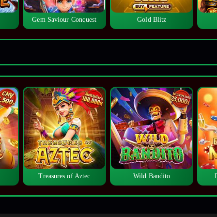
Gem Saviour Conquest
Gold Blitz
Treasures of Aztec
Wild Bandito