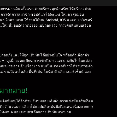
บการฝากเงินครั้งแรก ฝ่ายบริการลูกค้าพร้อมให้บริการผ่าน
ละการจัดการสมาชิก ซอฟต์แวร์ Mostbet ใหม่ล่าสุดมอบ
ะอื่นๆ อีกมากมาย ใช้งานได้บน Android, iOS และเบราว์เซอร์
ันใหม่นี้มอบอัตราต่อรองแบบถอนจริง การเดิมพันแบบเรียล
ดภัยและให้คุณเดิมพันได้อย่างมั่นใจ พร้อมตัวเลือกค่า
ี่ยวชาญเมื่อลงทะเบียน การเข้าถึงอาจแตกต่างกันไปในแต่ละ
เหมาะสมอาจเป็นเรื่องยาก นั่นเป็นเหตุผลที่เราได้รวบรวมคำ
รวมถึงเคล็ดลับ พื้นที่เล่น โบนัส ตัวเลือกเปอร์เซ็นต์ และ
น์มากมาย!
ิมพันอยู่ได้อีกด้วย รับชมและเดิมพันการแข่งขันคริกเก็ตอ
อินเดียจำนวนมากเลือกใช้แอปพลิเคชันมือถือแทน เนื่องจากการ
กรณ์ทั้งหมด และมอบตัวเลือกการเดิมพันมากมาย