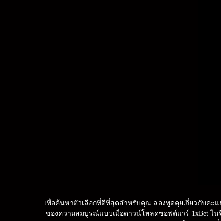
เพื่อค้นหาตัวเลือกที่ดีที่สุดสำหรับคุณ ลองพูดคุยเกี่ยวกับค
ของความสมบูรณ์แบบเมื่อดาวน์โหลดซอฟต์แวร์ 1xBet ไนจีเ