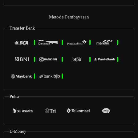
Metode Pembayaran
Transfer Bank
Pulsa
E-Money