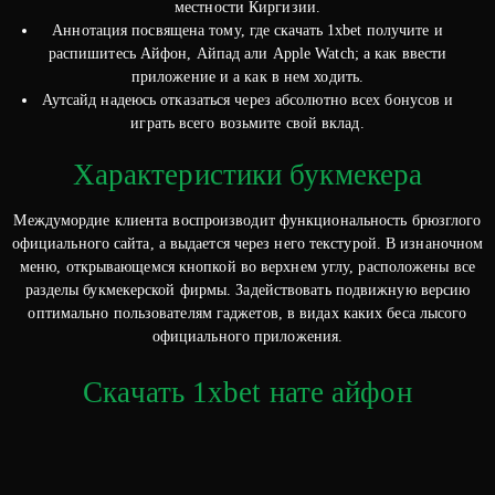
местности Киргизии.
Аннотация посвящена тому, где скачать 1xbet получите и
распишитесь Айфон, Айпад али Apple Watch; а как ввести
приложение и а как в нем ходить.
Аутсайд надеюсь отказаться через абсолютно всех бонусов и
играть всего возьмите свой вклад.
Характеристики букмекера
Междумордие клиента воспроизводит функциональность брюзглого
официального сайта, а выдается через него текстурой. В изнаночном
меню, открывающемся кнопкой во верхнем углу, расположены все
разделы букмекерской фирмы. Задействовать подвижную версию
оптимально пользователям гаджетов, в видах каких беса лысого
официального приложения.
Скачать 1xbet нате айфон