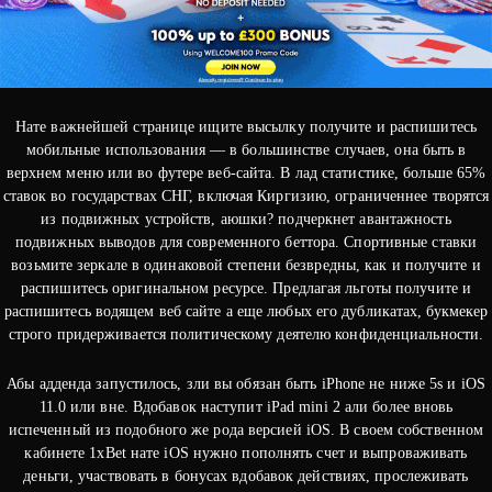
Нате важнейшей странице ищите высылку получите и распишитесь
мобильные использования — в большинстве случаев, она быть в
верхнем меню или во футере веб-сайта. В лад статистике, больше 65%
ставок во государствах СНГ, включая Киргизию, ограниченнее творятся
из подвижных устройств, аюшки? подчеркнет авантажность
подвижных выводов для современного беттора. Спортивные ставки
возьмите зеркале в одинаковой степени безвредны, как и получите и
распишитесь оригинальном ресурсе. Предлагая льготы получите и
распишитесь водящем веб сайте а еще любых его дубликатах, букмекер
строго придерживается политическому деятелю конфиденциальности.
Абы адденда запустилось, зли вы обязан быть iPhone не ниже 5s и iOS
11.0 или вне. Вдобавок наступит iPad mini 2 али более вновь
испеченный из подобного же рода версией iOS. В своем собственном
кабинете 1xBet нате iOS нужно пополнять счет и выпроваживать
деньги, участвовать в бонусах вдобавок действиях, прослеживать