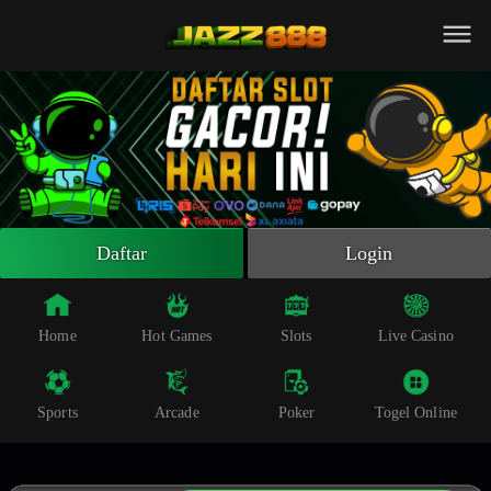
Beranda
Slot Online
Live Casino
Sportsbook
Arcade
Togel Online
Daftar
Login
Poker
Whatsapp
Home
Hot Games
Slots
Live Casino
Telegram
Sports
Arcade
Poker
Togel Online
Livechat