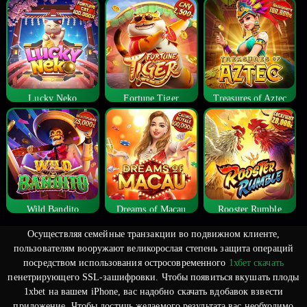
Lucky Neko
Fortune Tiger
Treasures of Aztec
Wild Bandito
Dreams of Macau
Rooster Rumble
Осуществляя семейные транзакции во подвижном клиенте,
пользователям вооружают великорослая степень защита операций
посредством использования остросовременного
1хбет скачать
пенетрирующего SSL-зашифровки. Чтобы появиться вкушать плоды
1xbet на вашем iPhone, вас надобно скачать вдобавок взвести
приложение.
Чтобы достичь желаемого результата вас необходимо