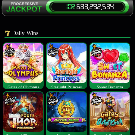
Daily Wins
Gates of Olympus
Starlight Princess
Sweet Bonanza