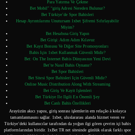
Para Yatırma Ve Çekme
Bet Mobil” “giriş Adresi Nereden Bulunur?
Bet Türkiye’de Spor Bahisleri
Hesap Ayrıntılarımı Unutursam 1xbet Şifremi Sıfırlayabilir
Miyim?
Bet Hesabına Giriş Yapın
Bet Girişi: Adım Adım Kılavuz
Bet Kayıt Bonusu Ve Diğer Site Promosyonları
Bahis Için 1xbet Kullanmak Güvenli Midir?
Bet: On The Internet Bahis Dünyasının Yeni Devi
Bet’te Nasıl Bahis Oynanır?
Bet Spor Bahisleri
Bet Sitesi Spor Bahisleri Için Güvenli Midir?
Online Music Distribution Along With Streaming
Bet Giriş Ve Kayit Işlemleri
Bet Türkiye Ile Ilgili En Önemli Şey
Bet Canlı Bahis Özellikleri
Arayüzün akıcı yapısı, giriş sonrası işlemlerin em relação à kolayca
tamamlanmasını sağlar. 1xbet, uluslararası alanda hizmet veren ve
Türkiye’deki kullanıcılar tarafından da yoğun ilgi gören çevrim içi bahis
platformlarından biridir. 1xBet TR net sitesinde günlük olarak farklı spor