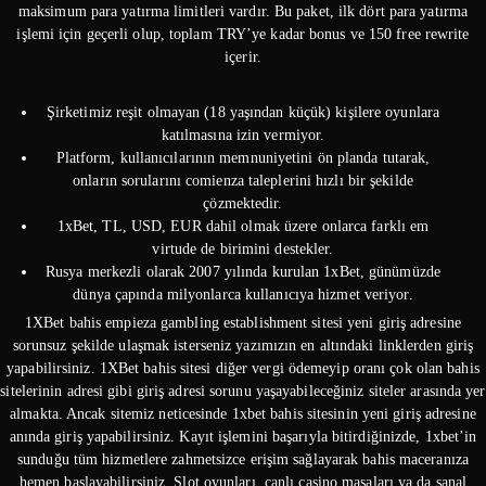
maksimum para yatırma limitleri vardır. Bu paket, ilk dört para yatırma
işlemi için geçerli olup, toplam TRY’ye kadar bonus ve 150 free rewrite
içerir.
Şirketimiz reşit olmayan (18 yaşından küçük) kişilere oyunlara
katılmasına izin vermiyor.
Platform, kullanıcılarının memnuniyetini ön planda tutarak,
onların sorularını comienza taleplerini hızlı bir şekilde
çözmektedir.
1xBet, TL, USD, EUR dahil olmak üzere onlarca farklı em
virtude de birimini destekler.
Rusya merkezli olarak 2007 yılında kurulan 1xBet, günümüzde
dünya çapında milyonlarca kullanıcıya hizmet veriyor.
1XBet bahis empieza gambling establishment sitesi yeni giriş adresine
sorunsuz şekilde ulaşmak isterseniz yazımızın en altındaki linklerden giriş
yapabilirsiniz. 1XBet bahis sitesi diğer vergi ödemeyip oranı çok olan bahis
sitelerinin adresi gibi giriş adresi sorunu yaşayabileceğiniz siteler arasında yer
almakta. Ancak sitemiz neticesinde 1xbet bahis sitesinin yeni giriş adresine
anında giriş yapabilirsiniz. Kayıt işlemini başarıyla bitirdiğinizde, 1xbet’in
sunduğu tüm hizmetlere zahmetsizce erişim sağlayarak bahis maceranıza
hemen başlayabilirsiniz. Slot oyunları, canlı casino masaları ya da sanal