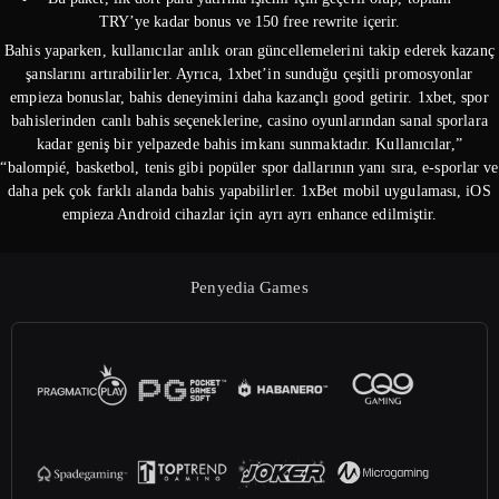
TRY’ye kadar bonus ve 150 free rewrite içerir.
Bahis yaparken, kullanıcılar anlık oran güncellemelerini takip ederek kazanç
şanslarını artırabilirler. Ayrıca, 1xbet’in sunduğu çeşitli promosyonlar
empieza bonuslar, bahis deneyimini daha kazançlı good getirir. 1xbet, spor
bahislerinden canlı bahis seçeneklerine, casino oyunlarından sanal sporlara
kadar geniş bir yelpazede bahis imkanı sunmaktadır. Kullanıcılar,”
“balompié, basketbol, tenis gibi popüler spor dallarının yanı sıra, e-sporlar ve
daha pek çok farklı alanda bahis yapabilirler. 1xBet mobil uygulaması, iOS
empieza Android cihazlar için ayrı ayrı enhance edilmiştir.
Penyedia Games