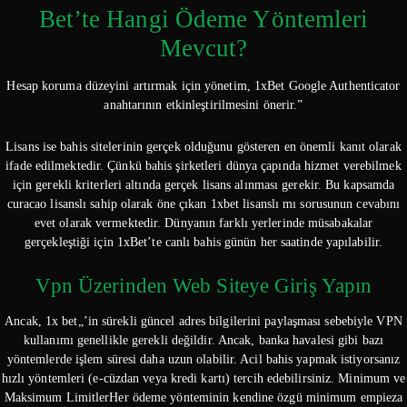
Bet’te Hangi Ödeme Yöntemleri
Mevcut?
Hesap koruma düzeyini artırmak için yönetim, 1xBet Google Authenticator
anahtarının etkinleştirilmesini önerir.”
Lisans ise bahis sitelerinin gerçek olduğunu gösteren en önemli kanıt olarak
ifade edilmektedir. Çünkü bahis şirketleri dünya çapında hizmet verebilmek
için gerekli kriterleri altında gerçek lisans alınması gerekir. Bu kapsamda
curacao lisanslı sahip olarak öne çıkan 1xbet lisanslı mı sorusunun cevabını
evet olarak vermektedir. Dünyanın farklı yerlerinde müsabakalar
gerçekleştiği için 1xBet’te canlı bahis günün her saatinde yapılabilir.
Vpn Üzerinden Web Siteye Giriş Yapın
Ancak, 1x bet„’in sürekli güncel adres bilgilerini paylaşması sebebiyle VPN
kullanımı genellikle gerekli değildir. Ancak, banka havalesi gibi bazı
yöntemlerde işlem süresi daha uzun olabilir. Acil bahis yapmak istiyorsanız
hızlı yöntemleri (e-cüzdan veya kredi kartı) tercih edebilirsiniz. Minimum ve
Maksimum LimitlerHer ödeme yönteminin kendine özgü minimum empieza