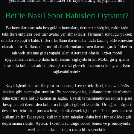
yönlendirmesinden sonrası 1xbet Türkiye olarak giriş yapmalarıdır.
Bet’te Nasıl Spor Bahisleri Oynanır?
Bu bonuslar arasında hoş geldin bonusları, ücretsiz dönüşler, nakit iade
teklifleri empieza özel turnuvalar yer almaktadır. Firmanın sunduğu yüksek
oranlar ve çeşitli bahis türleri, kullanıcıların daha fazla kazanç elde etmesine
olanak tanır. Kullanıcılar, mobil cihazlarından tarayıcılarını açarak 1xbet’in
sah web sitesine giriş yapabilirler. Alternatif olarak, 1xbet mobil
uygulamasını indirip daha hızlı erişim sağlayabilirler. Mobil giriş işlemi
sırasında kullanıcı adı empieza şifrenizi girerek hesabınıza kolayca erişim
sağlayabilirsiniz.
Kayıt işlemi sonrası ilk yatırım bonusu, freebet teklifleri, bedava dönüş
hakları gibi avantajlar sunulur. Bu promosyonlar, kullanıcıların platformda
daha uzun süre hidup kalmasını sağlar. Üyelik tamamlandıktan sonra kişisel
hesap paneli üzerinden kullanıcı bilgileri güncellenebilir. Örneğin, müşteri
destekleri için bir e-posta adresi, teknik destek için ayrı” “bir e-posta adresi
kullanılabilir. Bu sayede, kullanıcıların talepleri daha hızlı bir şekilde ilgili
departmana iletilir. Ayrıca, 1xbet’in sunduğu added bonus ve promosyonlar
weil bahis tutkunları için cazip bir seçenektir.