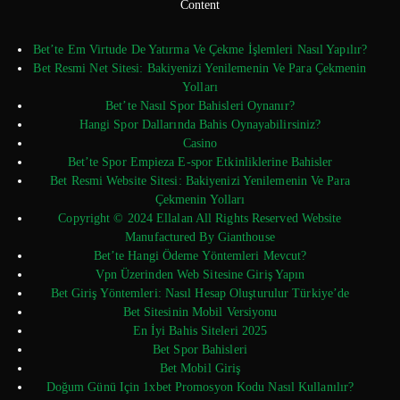
Content
Bet’te Em Virtude De Yatırma Ve Çekme İşlemleri Nasıl Yapılır?
Bet Resmi Net Sitesi: Bakiyenizi Yenilemenin Ve Para Çekmenin
Yolları
Bet’te Nasıl Spor Bahisleri Oynanır?
Hangi Spor Dallarında Bahis Oynayabilirsiniz?
Casino
Bet’te Spor Empieza E-spor Etkinliklerine Bahisler
Bet Resmi Website Sitesi: Bakiyenizi Yenilemenin Ve Para
Çekmenin Yolları
Copyright © 2024 Ellalan All Rights Reserved Website
Manufactured By Gianthouse
Bet’te Hangi Ödeme Yöntemleri Mevcut?
Vpn Üzerinden Web Sitesine Giriş Yapın
Bet Giriş Yöntemleri: Nasıl Hesap Oluşturulur Türkiye’de
Bet Sitesinin Mobil Versiyonu
En İyi Bahis Siteleri 2025
Bet Spor Bahisleri
Bet Mobil Giriş
Doğum Günü Için 1xbet Promosyon Kodu Nasıl Kullanılır?