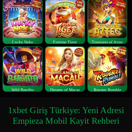
Lucky Neko
Fortune Tiger
Treasures of Aztec
Wild Bandito
Dreams of Macau
Rooster Rumble
1xbet Giriş Türkiye: Yeni Adresi
Empieza Mobil Kayit Rehberi