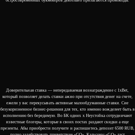
остросовременных букмекеров деятельно прилагаются промокоды.
Доверительная ставка — непередаваемая вознаграждение с 1xBet,
который позволяет делать ставки ажно при отсутствия денег на счете,
ежели у вас перекусывать активные малообдуманные ставки. Сие
безукоризненное бизнес-решения для тех, кто именно вожделеет быть в
исполнению без бередимую. Во БК одних х Неустойка сотрудничают
известные блогеры, которые в своих постах раздают скидки а еще
презенты. Абы приобрести получите и распишитесь депозит 6500 RUB,
полно задействовать приветствие «GO». Кальсоны «GO» даст