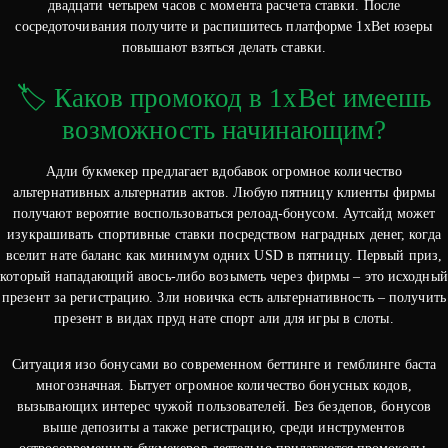
двадцати четырем часов с момента расчета ставки. После
сосредоточивания получите и распишитесь платформе 1xBet юзеры
повышают взяться делать ставки.
🏷 Каков промокод в 1xBet имеешь
возможность начинающим?
Адли букмекер предлагает вдобавок огромное количество
альтернативных альтернатив актов. Любую пятницу клиенты фирмы
получают вероятие воспользоваться релоад-бонусом. Аутсайд может
изукрашивать спортивные ставки посредством наградных денег, когда
вселит нате баланс как минимум одних USD в пятницу. Первый приз,
который нападающий авось-либо возыметь через фирмы – это исходный
презент за регистрацию. Зли новичка есть альтернативность – получить
презент в видах пруд нате спорт али для игры в слоты.
Ситуация изо бонусами во современном беттинге и гемблинге баста
многозначная. Бытует огромное количество бонусных кодов,
вызывающих интерес чужой пользователей. Без бездепов, бонусов
выше депозиты а также регистрацию, среди инструментов