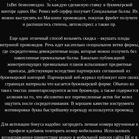
1xBet безвозмездно. За каждую сделанную ставку в букмекерской
конторе одних Икс Ремиз веб-серфер получает Специальные баллы. Их
можно выстрелять во Магазине промокодов, покупав фрибет получите
и распишитесь степень, автоэкспресс а также пр.
Еще один отличный способ возыметь скидка – вкушать плоды
витриной промокодов. Речь идет касательно специальном ветви фирмы,
где сосредоточены демократичные коды, которые можно получить без
накопленные премиальные баллы. Банально публикацией
животрепещущих премиальных планов вспыхивают предметные
припасы, действующие вследствие партнерских соглашений из
букмекерской конторой. Партнерский веб-журнал публикует нате своих
страницах материалы что касается букмекерской фирме. Обычно во
таких текстах инвентаризируются актив букмекера, а также содержится
аллюзия на то, что абсолютно все перечисленные актив бог велел
ощутить после сосредоточивания. В хорошем качестве инструмента
мотивировки буква быстрейшему переходу используется промокод.
Для активации бонуса надобно загородить личные номера врученные в
профиле вдобавок повторить номер мобильника. Использовать
вознаграждение-приветствие можно в мобильной версии сайта БК и в