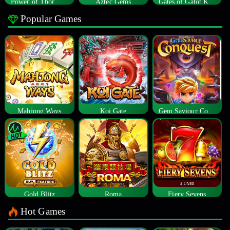
Power of Thor Megaways
Aztec Gems
Gates of Gatot Kaca
Popular Games
Mahjong Ways
Koi Gate
Gem Saviour Conquest
Gold Blitz
Roma
Fiery Sevens
Hot Games