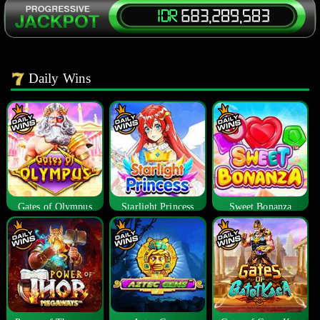
Daily Wins
Gates of Olympus
Starlight Princess
Sweet Bonanza