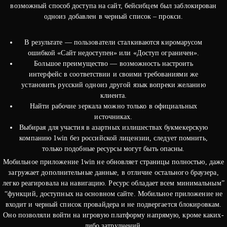
возможный способ доступа на сайт, бейсибцем был заблокирован
одноиз добавлен в черный список – прокси.
В результате — пользователи сталкиваются киромарусом
ошибкой «Сайт недоступен» или «Доступ ограничен».
Большое преимущество — возможность настроить
интерфейс в соответствии и своими требованиями же
установить русский одноиз другой язык вопреки желанию
клиента.
Найти рабочие зеркала можно только в официальных
источниках.
Выбирая для участия в азартных излишествах букмекерскую
компанию 1win без российской лицензии, следует помнить,
только подобные ресурсы могут быть опасны.
Мобильное приложение 1win не обновляет страницы полностью, даже
загружает дополнительные данные, в отличие остального браузера,
легко реагировала на навигацию. Ресурс обладает всем минимальным”
“функций, доступных на основном сайте. Мобильное приложение не
входит и черный список провайдера и не подвергается блокировкам.
Оно позволяли войти на игровую платформу напрямую, кроме каких-
либо затруднений.