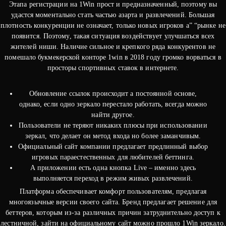
Этапа регистрации на 1Win прост и предназначенный, поэтому вы
удастся моментально стать частью азарта и развлечений. Большая
плотность конкуренции не означает, только новых игроков а” “рынке не
появится. Поэтому, такая ситуация воздействует улучшаться всех
жителей ниши. Наличие сильное и крепкого ряда конкурентов не
помешало букмекерской конторе 1win в 2018 году громко ворваться в
просторы спортивных ставок в интернете.
Обновление ссылок происходит а постоянной основе,
однако, если одно зеркало перестало работать, всегда можно
найти другое.
Пользователи не͏ теряют никаких плюсы при использовании
зеркал, что де͏лает он метод вх͏ода но более заманчивым.
Официальный сайт компании предлагает предлинный выбор
игровых параестественных для любителей беттинга.
А приложении есть одна кнопка Live – именно здесь
выполняется переход в режим живых развлечений.
Платформа обеспечивает комфорт пользователям, предлагая
многоязычные версии своего сайта. Бренд предлагает решение для
беттеров, которым из-за различных причин затруднительно доступ к
лестничной, зайти на официальному сайт можно прошло 1Win зеркало.