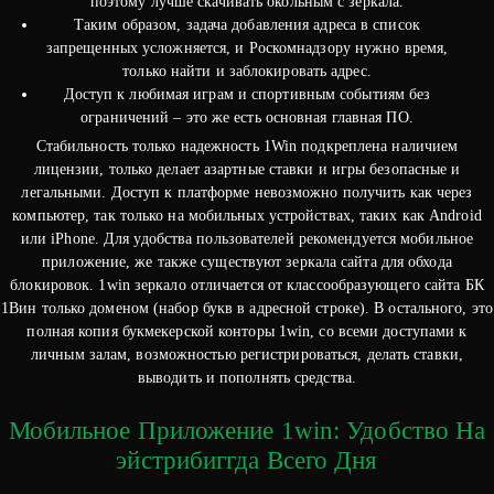
поэтому лучше скачивать окольным с зеркала.
Таким образом, задача добавления адреса в список
запрещенных усложняется, и Роскомнадзору нужно время,
только найти и заблокировать адрес.
Доступ к любимая играм и спортивным событиям без
ограничений – это же есть основная главная ПО.
Стабильность только надежность 1Win подкреплена наличием
лицензии, только делает азартные ставки и игры безопасные и
легальными. Доступ к платформе невозможно получить как через
компьютер, так только на мобильных устройствах, таких как Android
или iPhone. Для удобства пользователей рекомендуется мобильное
приложение, же также существуют зеркала сайта для обхода
блокировок. 1win зеркало отличается от классообразующего сайта БК
1Вин только доменом (набор букв в адресной строке). В остального, это
полная копия букмекерской конторы 1win, со всеми доступами к
личным залам, возможностью регистрироваться, делать ставки,
выводить и пополнять средства.
Мобильное Приложение 1win: Удобство На
эйстрибиггда Всего Дня