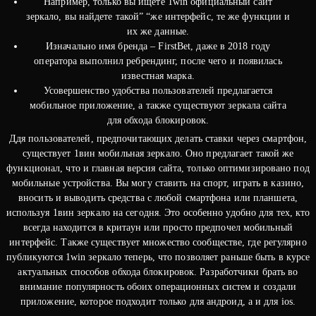
Например, только вы ищете 1win официальный сайт
зеркало, вы найдете такой” “же интерфейс, те же функции и
их же данные.
Изначально имя бренда – FirstBet, даже в 2018 году
оператора выполнил ребрендинг, после чего и появилась
известная марка.
Усовершенство удобства пользователей предлагается
мобильное приложение, а также существуют зеркала сайта
для обхода блокировок.
Ддя пользователей, предпочитающих делать ставки через смартфон,
существует 1вин мобильная зеркало. Оно предлагает такой же
функционал, что и главная версия сайта, только оптимизировано под
мобильные устройства. Вы могу ставить на спорт, играть в казино,
вносить и выводить средства с любой смартфона или планшета,
используя 1вин зеркало на сегодня. Это особенно удобно для тех, кто
всегда находится в критаун или просто предпочел мобильный
интерфейс. Также существует множество сообществе, где регулярно
публикуются 1win зеркало теперь, что позволяет раньше быть в курсе
актуальных способов обхода блокировок. Разработчики брать во
внимание популярность обоих операционных систем и создали
приложение, которое подходит только для андроид, а и для ios.