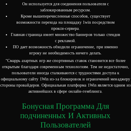
Он используется для соединения пользователя с
заблокированным ресурсом.
Кроме вышеперечисленные способов, существует
возможности перехода на площадку 1win посредством
прокси-сервера.
Главная страница имеет множество баннеров только стендов
с рекламой.
ПО дает возможность обходили ограничение, при именно
игроку не необходимость ничего делать.
“Смаррь азартных игр же спортивных ставок становится все более
открытым благодаря современным технологиям. Тем не недостаточно,
пользователи иногда сталкиваются с трудностями доступа к
официальному сайту 1Win из-за блокировок и ограничений менаджеру
стороны провайдеров. Официальная платформа 1Win является одним из
активнейших в сфере онлайн-гемблинга.
Бонусная Программа Для
подчиненных И Активных
Пользователей