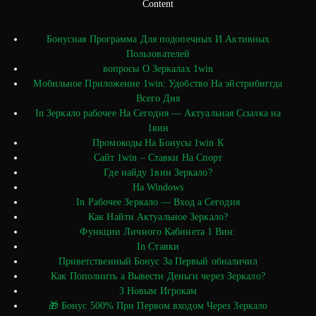
Content
Бонусная Программа Для подопечных И Активных
Пользователей
вопросы О Зеркалах 1win
Мобильное Приложение 1win: Удобство На эйстрибиггда
Всего Дня
In Зеркало рабочее На Сегодня — Актуальная Ссылка на
1вин
Промокоды На Бонусы 1win К
Сайт 1win – Ставки На Спорт
Где найду 1вин Зеркало?
На Windows
In Рабочее Зеркало — Вход а Сегодня
Как Найти Актуально͏е Зеркало?
Функции Личного Кабинета 1 Вин:
In Ставки
Приветственный Бонус За Первый обналичил
Как Пополнить а Вывести Деньги через Зеркало?
3 Новым Игрокам
🎁 Бонус 500% При Первом входом Через Зеркало