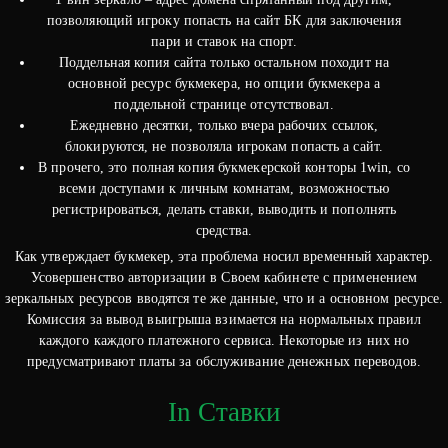
позволяющий игроку попасть на сайт БК для заключения
пари и ставок на спорт.
Поддельная копия сайта только остальном походит на
основной ресурс букмекера, но опции букмекера а
поддельной странице отсутствовал.
Ежедневно десятки, только вчера рабочих ссылок,
блокируются, не позволяла игрокам попасть а сайт.
В прочего, это полная копия букмекерской конторы 1win, со
всеми доступами к личным комнатам, возможностью
регистрироваться, делать ставки, выводить и пополнять
средства.
Как утверждает букмекер, эта проблема носил временный характер.
Усовершенство авторизации в Своем кабинете с применением
зеркальных ресурсов вводятся те же данные, что и а основном ресурсе.
Комиссия за вывод выигрыша взимается на нормальных правил
каждого каждого платежного сервиса. Некоторые из них но
предусматривают платы за обслуживание денежных переводов.
In Ставки