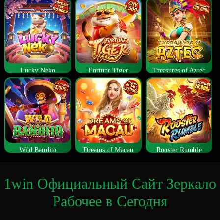
Lucky Neko
Fortune Tiger
Treasures of Aztec
Wild Bandito
Dreams of Macau
Rooster Rumble
1win Официальный Сайт Зеркало
Рабочее в Сегодня