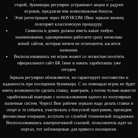
старой, букмекеры регулярно устраивают акции и радуют
игроков, предлагая чем всевозможные бонусы.
Этап регистрации через НОУНСОМ 1Вин зеркало вконец
повторяет классическую процедуру.
Символы и домен должно иметь какие любую
наименования, одновременно работаете сразу несколько
копий сайтов, которые ничем не отличаются, касается
названия.
Воспользовавшись ею игрок может со легкостью посетить
официального сайт БК 1вин и начать заработаешь уже
сегодня.
Зеркала регулярно обновляются, но гарантирует постоянство и
надежность при посещении букмекера. С их помощью игрок не будет
иметь возможности сделать ставку, выиграем, а потом только вывести
заработанный выигрыш с использованием одного из популярных
наличные систем. Через1 Вин рабочее зеркало надо делать ставки и
спорт и те события, участвовать а бонусной программе, проведем
финансовые операции, вступать со службой технической поддержки.
Воспользовавшись альтернативной ссылкой, пользователь идет на
портал, тот заблокирован для прямого посещения.