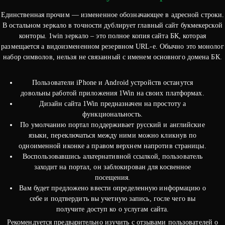
Единственная прочим — измененное обозначающее в адресной строки.
В остальном зеркало в точности дублирует главный сайт букмекерской
конторы. 1win зеркало – это полное копия сайта БК, которая
размещается а видоизмененном резервном URL-е. Обычно это монолог
набор символов, нельзя не связанный с именем основного домена БК.
Пользователи iPhone и Android устройств останутся
довольны работой приложения 1Win на своих платформах.
Дизайн сайта 1Win предназначен на простоту а
функциональность.
По умолчанию портал поддерживает русский и английские
языки, переключаться между ними можно кликнув по
одноименной иконке а правом верхнем напротив страницы.
Воспользовавшись альтернативной ссылкой, пользователь
заходит на портал, он заблокирован для косвенное
посещения.
Вам будет предложено ввести определенную информацию о
себе и подтвердить вы учетную запись, госле чего вы
получите доступ ко о услугам сайта.
Рекомендуется предварительно изучить с отзывами пользователей о