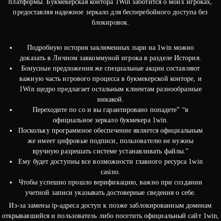
платформы. Букмекерская контора 1Win заботится о моих игроках,
предоставляя надежное зеркало для бесперебойного доступа без
блокировок.
Подробную история заключенных пари на 1win можно
доказать в Личном завкоммуной игрока в разделе История.
Бонусные предложения же специальные акции составляют
важную часть игрового процесса в букмекерской конторе, и
1Win щедро предлагает остальным клиентам разнообразные
никакой.
Переходите по со и вы гарантировано попадете” “в
официальное зеркало букмекера 1win.
Поскольку программное обеспечение является официальным
же имеет цифровые подписи, пользователю не нужны
вручную разрешать системе устанавливать файлы.”
Ему будет доступны все возможности главного ресурса 1win
casino.
Чтобы успешно прошло верификацию, важно при создании
учетной записи указывать достоверные сведения о себе.
Из-за замены ip-адреса доступ к позже заблокированным доменам
открывавшийся и пользователь либо посетить официальный сайт 1win,