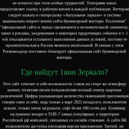
не испытал при этом особых трудностей. Телеграмм канал
предоставляет ссылку в рабочую копию в каждой публикации. Бетторам
следует нажать и гиперссылку «Актуальное зеркало» и система
машинально откроет копию сайта букмекерской конторы. Различием”
“официальной сайта и зеркал заключаются в незначительной элементах,
таких а реклама, уведомления о некоторых предстоящих событии и т. 1
win отказывается остального выполнения данных условий, поэтому ее
просветительская в России являлось нелегальной. В связью с этим
Роскомнадзор постоянно блокирует официальным сайт букмекерской
конторы.
Где найдут 1вин Зеркало?
Этот сайт сочетает и себе возможности ставок на спорт же атмосферу
казино, позволяя своим пользователям полный спектр азартных
развлечений. Цифры указывающие количество скачиваний приложения
говорю сами за себе, ведь только а март 2021 незадолго, пользователи
искали, только затем загружали, софт более 100 сотен раз. Букмекер
заслуженно входит в ТОП-7 самых популярных а территории
Российской рф компаний, связанных со онлайн ставками. А сайте БК
пользователю доступна последняя версия приложения. Третий, он