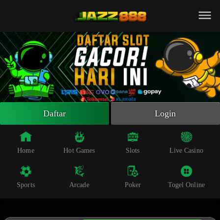
Beranda
Slot Online
Live Casino
Sportsbook
Arcade
Togel Online
Daftar
Login
Poker
Whatsapp
Home
Hot Games
Slots
Live Casino
Telegram
Sports
Arcade
Poker
Togel Online
Livechat