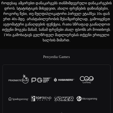
როდესაც ამცირებთ დანაკარგებს თანმიმდევრული დანაკარგების
დროს. სტატისტიკის მიხედვით, ახალი ფრენების დაზიანებები,
როგორც წესი, თუ მულტიპლიკატორი პირველ ეტაპზეა 10x-დან
ერთ 40x-მდე. არასტაბილურობის შესამცირებლად, გამოიყენეთ
ავტომატური განაღდების ფუნქცია, რათა სწრაფად გაანაღდოთ
თქვენი მოგება მანამ, სანამ ფრენები ახალ ფსონს არ მოითხოვს.
1Win გამოხატავს გულწრფელ მადლიერებას თქვენი ერთგული
ხალხის მიმართ.
Penyedia Games