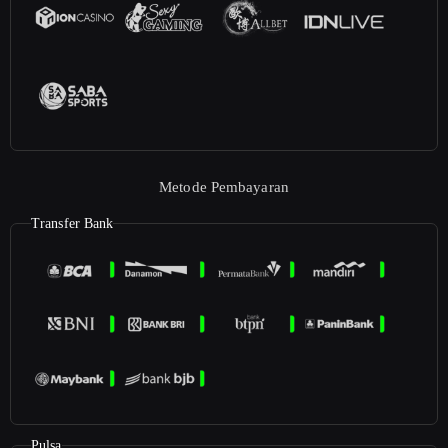
Metode Pembayaran
Transfer Bank
Pulsa