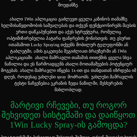
მოედანზე.
ახალი 1Win აპლიკაცია გაძლევთ ყველა კაზინოს თამაშზე
ხელმისაწვდომობის საშუალებას და თქვენ ფუნქციონირებს მაუსის
ერთი დაწკაპუნებით და აქვს სტრუქტურა, რომელიც
ოპტიმიზირებულია პატარა ფანჯრების ქონისთვის. თუ გსურთ
ითამაშოთ Lucky Spraying თქვენს მობილურ ტელეფონში ან
ტაბლეტში, ამის გაკეთება შეგიძლიათ ბრაუზერში ან 1Win
აპლიკაციაში. ახალი მამრავლი თამაშის თითქმის ყველა სხვა
ნაწილია და ეს წარმოადგენს ახალი მოთამაშეების პოტენციურ
მოგებას. ახალი მამრავლი იწყება 1x-ით და თანდათან იზრდება იმ
დღეს, როდესაც უახლესი spray მოძრაობს. უახლესი მამრავლის
ტესტი ნაჩვენებია ეკრანის ზედა ნაწილში, შესხურების
მახლობლად.
მარტივი რჩევები, თუ როგორ
შეხვიდეთ სისტემაში და დაიწყოთ
1Win Lucky Spray-ის გამოცდა?