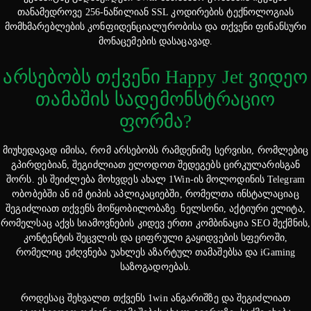
თანამედროვე 256-ნაწილიან SSL კოდირების ტექნოლოგიას
მომხმარებლების კონფიდენციალურობისა და თქვენი ფინანსური
მონაცემების დასაცავად.
არსებობს თქვენი Happy Jet ვიდეო
თამაშის სადემონსტრაციო
ფორმა?
მიუხედავად იმისა, რომ არსებობს რამდენიმე სერვისი, რომლებიც
გპირდებიან, შეგიძლიათ ელოდოთ შედეგებს ცირკულარისგან
შორს. ეს შეიძლება მოხვდეს ახალ 1Win-ის მოლოდინის Telegram
ობობებში ან იმ ტიპის აპლიკაციებში, რომელთა ინსტალაციაც
შეგიძლიათ თქვენს მოწყობილობაზე. ნელსონი, აქტიური ელიტა,
რომელსაც აქვს სიამოვნების კიდევ ერთი კომბინაცია SEO შექმნის,
კონტენტის შეცვლის და ციფრული გაყიდვების სფეროში,
რომელიც ეძღვნება უახლეს აზარტულ თამაშებსა და iGaming
საზოგადოებას.
როდესაც შეხვალთ თქვენს 1win ანგარიშზე და შეგიძლიათ