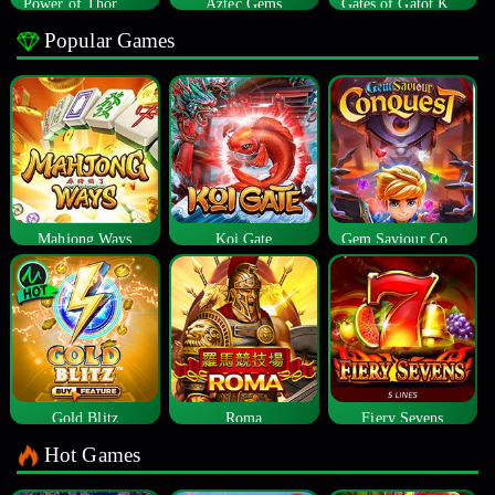
Power of Thor Megaways
Aztec Gems
Gates of Gatot Kaca
Popular Games
Mahjong Ways
Koi Gate
Gem Saviour Conquest
Gold Blitz
Roma
Fiery Sevens
Hot Games