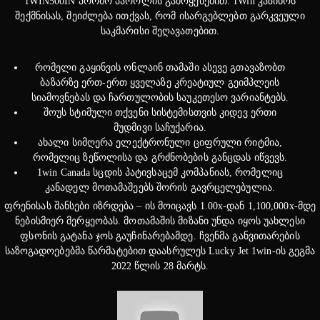
1WIN500IN პრომო პაროლის გამოყენებით. 1Win კაზინოს
შექმნისას, შეიძლება ითქვას, რომ ისარგებლებთ გარკვეული
საკმარისი შეღავათებით.
რომელი გაყინვის ონლაინ თამაში ასევე გთავაზობთ
ბაზარზე ერთ-ერთ ყველაზე კრეატიულ გეიმპლეის
სიამოვნებას და ჩართულობის საუკეთესო ვარიანტებს.
შოუს სტიმული თქვენი სისტემისთვის კიდევ ერთი
მუდმივი საჩუქარია.
ახალი სიმღერა ელექტრონული ციფრული რიტმია,
რომელიც ზეწოლისა და გრძნობების განცდას იწვევს.
1win Canada სცდის პატივსაცემ კომპანიას, რომელიც
კანადელ მოთამაშეებს შორის გავრცელებულია.
ფრენისას შანსები იზრდება – ის მოიცავს 1.00x-დან 1,100,000x-მდე
ნებისმიერ მერყეობას. მოთამაშის მიზანი უნდა იყოს უახლესი
ფსონის გატანა ჯოს გაუჩინარებამდე. ჩვენმა განვითარების
საზოგადოებებმა წარმატებით დაასრულეს Lucky Jet 1win-ის გეგმა
2022 წლის 28 მარტს.