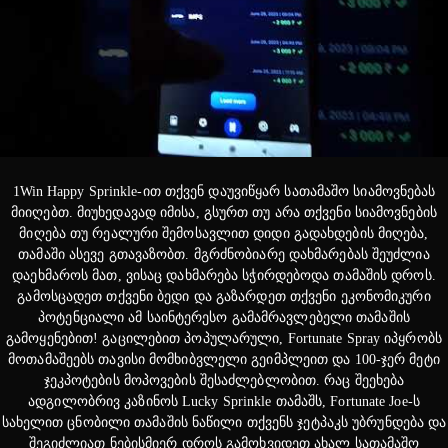
1Win Happy Sprinkle-ით თქვენ დაუვიწყარ სათამაშო სიამოვნებას
მიიღებთ. მიუხედავად იმისა, გსურთ თუ არა თქვენი სიამოვნების
მიღება თუ რეალური შემოსავლით დიდი გადახდების მიღება,
თამაში ასევე გთავაზობთ. მგრძნობიარე დახმარებას შეუძლია
დაეხმაროს მათ, ვისაც დახმარება სჭირდებოდა თამაშის დროს.
გამოსცადეთ თქვენი ბედი და გაზარდეთ თქვენი ეკონომიკური
პოტენციალი ამ საინტერესო გამამრავლებელი თამაშის
გამოყენებით! გაცილებით პოპულარული, Fortunate Spray იპყრობს
მოთამაშეებს თავისი მომხიბვლელი გეიმპლეით და 100-ჯერ მეტი
ჯეკპოტების მოპოვების შესაძლებლობით. რაც შეეხება
ადგილობრივ კაზინოს Lucky Sprinkle თამაშს, Fortunate Joe-ს
სახელით ცნობილი თამაშის ნაწილი თქვენს ჯეტპაკს უბრუნდება და
შეგიძლიათ ნებისმიერ დროს გამოხვიდეთ ახალ სათამაშო