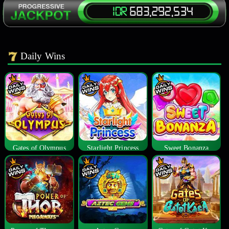
Daily Wins
Gates of Olympus
Starlight Princess
Sweet Bonanza