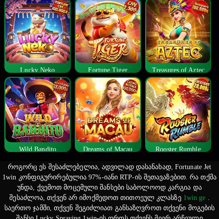
Lucky Neko
Fortune Tiger
Treasures of Aztec
Wild Bandito
Dreams of Macau
Rooster Rumble
როგორც ეს შესაძლებელია, ადვილად დასანახად, Fortunate Jet
1win კონფიგურირებულია 97%-იანი RTP-ის შეთავაზებით. რა თქმა
უნდა, ქვემოთ მოცემული შანსები საბოლოოდ კარგია და
შესაძლოა, თქვენ არ იმოქმედოთ თითოეულ კლასზე
1win ge
.
საერთო ჯამში, თქვენ შეგიძლიათ განსაზღვროთ თქვენი მოგების
შანსი Lucky Spraying 1win-ის დროს თქვენს მიერ არჩეული