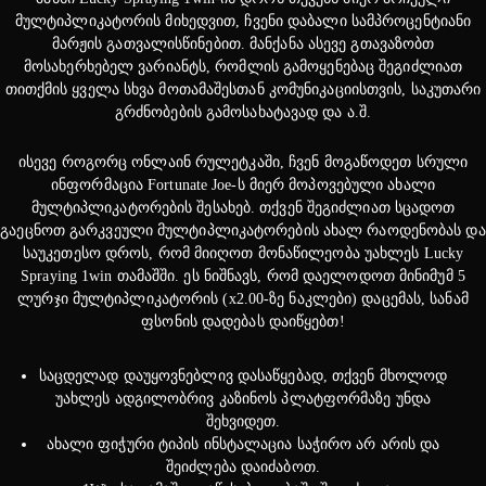
მულტიპლიკატორის მიხედვით, ჩვენი დაბალი სამპროცენტიანი
მარჟის გათვალისწინებით.
მანქანა ასევე გთავაზობთ
მოსახერხებელ ვარიანტს, რომლის გამოყენებაც შეგიძლიათ
თითქმის ყველა სხვა მოთამაშესთან კომუნიკაციისთვის, საკუთარი
გრძნობების გამოსახატავად და ა.შ.
ისევე როგორც ონლაინ რულეტკაში, ჩვენ მოგაწოდეთ სრული
ინფორმაცია Fortunate Joe-ს მიერ მოპოვებული ახალი
მულტიპლიკატორების შესახებ. თქვენ შეგიძლიათ სცადოთ
გაეცნოთ გარკვეული მულტიპლიკატორების ახალ რაოდენობას და
საუკეთესო დროს, რომ მიიღოთ მონაწილეობა უახლეს Lucky
Spraying 1win თამაშში. ეს ნიშნავს, რომ დაელოდოთ მინიმუმ 5
ლურჯი მულტიპლიკატორის (x2.00-ზე ნაკლები) დაცემას, სანამ
ფსონის დადებას დაიწყებთ!
საცდელად დაუყოვნებლივ დასაწყებად, თქვენ მხოლოდ
უახლეს ადგილობრივ კაზინოს პლატფორმაზე უნდა
შეხვიდეთ.
ახალი ფიჭური ტიპის ინსტალაცია საჭირო არ არის და
შეიძლება დაიძაბოთ.