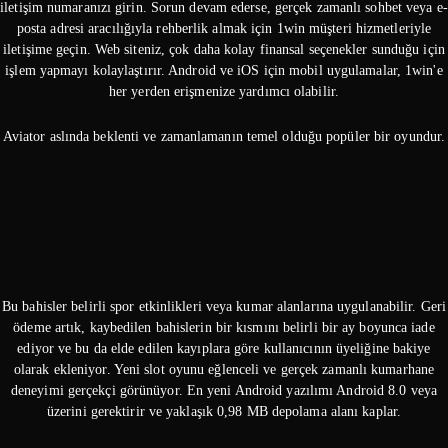
iletişim numaranızı girin. Sorun devam ederse, gerçek zamanlı sohbet veya e-
posta adresi aracılığıyla rehberlik almak için 1win müşteri hizmetleriyle
iletişime geçin. Web siteniz, çok daha kolay finansal seçenekler sunduğu için
işlem yapmayı kolaylaştırır. Android ve iOS için mobil uygulamalar, 1win'e
her yerden erişmenize yardımcı olabilir.
Aviator aslında beklenti ve zamanlamanın temel olduğu popüler bir oyundur.
Bu bahisler belirli spor etkinlikleri veya kumar alanlarına uygulanabilir. Geri
ödeme artık, kaybedilen bahislerin bir kısmını belirli bir ay boyunca iade
ediyor ve bu da elde edilen kayıplara göre kullanıcının üyeliğine bakiye
olarak ekleniyor. Yeni slot oyunu eğlenceli ve gerçek zamanlı kumarhane
deneyimi gerçekçi görünüyor. En yeni Android yazılımı Android 8.0 veya
üzerini gerektirir ve yaklaşık 0,98 MB depolama alanı kaplar.