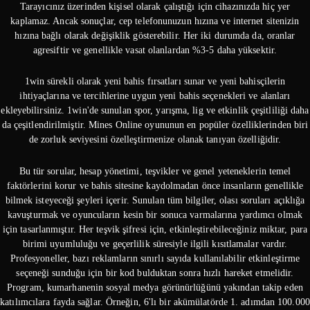
Tarayıcınız üzerinden kişisel olarak çalıştığı için cihazınızda hiç yer
kaplamaz. Ancak sonuçlar, cep telefonunuzun hızına ve internet sitenizin
hızına bağlı olarak değişiklik gösterebilir. Her iki durumda da, oranlar
agresiftir ve genellikle vasat olanlardan %3-5 daha yüksektir.
1win sürekli olarak yeni bahis fırsatları sunar ve yeni bahisçilerin
ihtiyaçlarına ve tercihlerine uygun yeni bahis seçenekleri ve alanları
ekleyebilirsiniz. 1win'de sunulan spor, yarışma, lig ve etkinlik çeşitliliği daha
da çeşitlendirilmiştir. Mines Online oyununun en popüler özelliklerinden biri
de zorluk seviyesini özelleştirmenize olanak tanıyan özelliğidir.
Bu tür sorular, hesap yönetimi, teşvikler ve genel yeteneklerin temel
faktörlerini korur ve bahis sitesine kaydolmadan önce insanların genellikle
bilmek isteyeceği şeyleri içerir. Sunulan tüm bilgiler, olası soruları açıklığa
kavuşturmak ve oyuncuların kesin bir sonuca varmalarına yardımcı olmak
için tasarlanmıştır. Her teşvik şifresi için, etkinleştirebileceğiniz miktar, para
birimi uyumluluğu ve geçerlilik süresiyle ilgili kısıtlamalar vardır.
Profesyoneller, bazı reklamların sınırlı sayıda kullanılabilir etkinleştirme
seçeneği sunduğu için bir kod bulduktan sonra hızlı hareket etmelidir.
Program, kumarhanenin sosyal medya görünürlüğünü yakından takip eden
katılımcılara fayda sağlar. Örneğin, 6'lı bir akümülatörde 1. adımdan 100.000