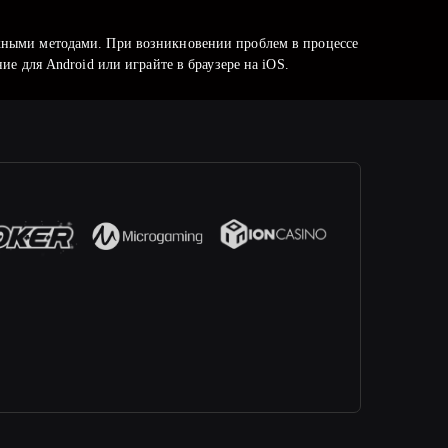
ежными методами. При возникновении проблем в процессе
е для Android или играйте в браузере на iOS.