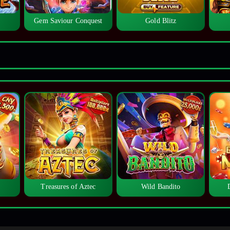
Gem Saviour Conquest
Gold Blitz
Treasures of Aztec
Wild Bandito