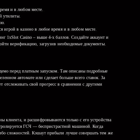
ремя и в любом месте.
й утилиты.
ию.
 игрой в казино в любое время и в любом месте.
г 1xSlot Casino – выше 4-х баллов. Создайте аккаунт и
ройти верификацию, загрузив необходимые документы.
 демо перед платным запуском. Там описаны подробные
еленном автомате или сделает больше всего ставок. За
т отслеживать свой прогресс в сравнении с другими
ы клиента, и расшифровываются только с его устройства
онтролируется ГСЧ — беспристрастной машиной. Когда
-либо сложностей. Кэшаут прибыли лучше совершать тем же