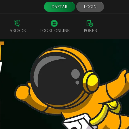
DAFTAR
LOGIN
ARCADE
TOGEL ONLINE
POKER