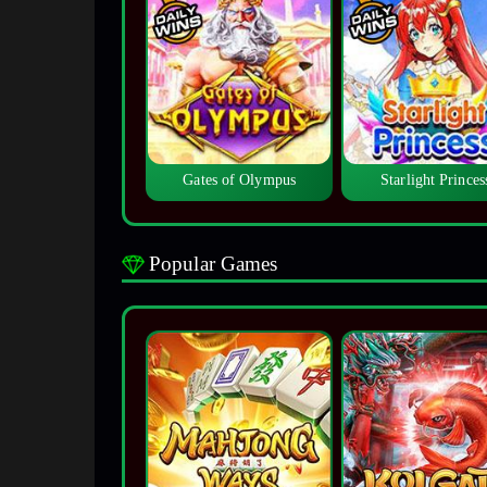
Gates of Olympus
Starlight Princes
Popular Games