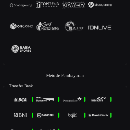
Metode Pembayaran
Transfer Bank