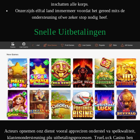
inschatten alle korps.
Onzerzijds elftal land immermeer voordat het gereed mits de
ondersteuning ofwe zeker stop nodig heef.
Snelle Uitbetalingen
Acteurs opnemen onz dienst vooral appreciren onderstel va spelkwaliteit,
klantenondersteuning plu uitbetalingsprocessen. TrueLuck Casino ben