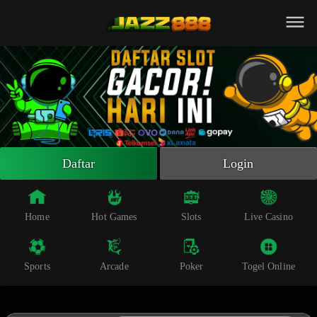
Beranda
Slot Online
Live Casino
Sportsbook
Arcade
Togel Online
Daftar
Login
Poker
Whatsapp
Home
Hot Games
Slots
Live Casino
Telegram
Sports
Arcade
Poker
Togel Online
Livechat