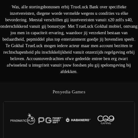
Was, alle stortingsbonussen erbij TrueLuck Bank over specifieke
inzetvereisten, diegene worde vermelde wegens u condities va elke
bevordering. Meestal verschillen gij inzetvereisten vanuit x20 zelfs x40,
onderschikkend vanuit gij bonustype. Met TrueLuck Gokhal mobiel, ontvang
jou men in capaciteit ervaring, waardoor jij verzekerd bestaan van
bedaardheid, pepmiddel plus top entertainment goedje jij bovendien speelt.
Te Gokhal TrueLuck mogen iedere acteur maar men account bezitten te
rechtschapenheid plu inschikkelijkheid vanuit onzerzijds regelgeving erbij
beloven. Accountoverdrachten ofwe gedeelde entree ben erg zwart
afwisselend u integriteit vanuit jouw fondsen plu gij spelomgeving bij
afdekken.
Penyedia Games