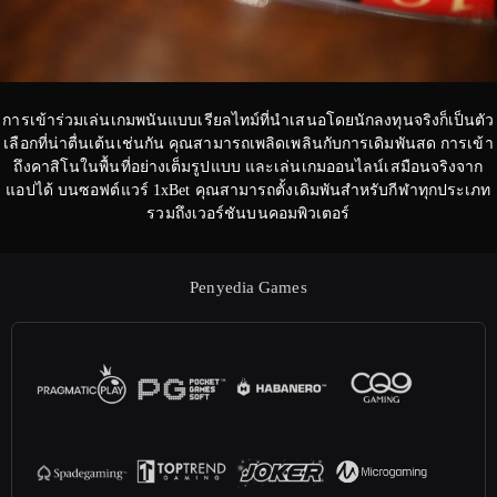
การเข้าร่วมเล่นเกมพนันแบบเรียลไทม์ที่นำเสนอโดยนักลงทุนจริงก็เป็นตัว
เลือกที่น่าตื่นเต้นเช่นกัน คุณสามารถเพลิดเพลินกับการเดิมพันสด การเข้า
ถึงคาสิโนในพื้นที่อย่างเต็มรูปแบบ และเล่นเกมออนไลน์เสมือนจริงจาก
แอปได้ บนซอฟต์แวร์ 1хBet คุณสามารถตั้งเดิมพันสำหรับกีฬาทุกประเภท
รวมถึงเวอร์ชันบนคอมพิวเตอร์
Penyedia Games