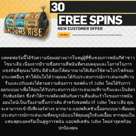
แพลตฟอร์มนี้ได้รับความนิยมอย่างมากในหมู่ผู้ที่ชื่นชอบการพนันกีฬาชาว
โซมาเลีย เนื่องจากมีรายชื่อสถานที่พนันที่ครอบคลุมและโอกาสในการ
แข่งขันที่คุณจะได้รับ มีตัวเลือกโค้ดมากมายให้เลือกใช้ตามโปรไฟล์ของ
ประเทศอื่นๆ ทำให้มั่นใจได้ว่าคุณจะได้รับประสบการณ์การเล่นเกมที่ราบ
รื่นและปรับแต่งได้ตามความต้องการ ซอฟต์แวร์ 1xBet ใหม่ได้รับการ
ออกแบบมาเพื่อให้คุณได้รับประสบการณ์การเล่นเกมที่ราบรื่นและเป็นมิตร
กับพันธมิตร ซึ่งทำให้การเพลิดเพลินกับความตื่นเต้นเร้าใจของการพนัน
ออนไลน์เป็นเรื่องง่ายขึ้นกว่าเดิม สำหรับซอฟต์แวร์ 1xBet โซมาเลีย คุณ
จะสามารถเข้าถึงฟีเจอร์ต่างๆ มากมาย แอปพลิเคชันนี้ออกแบบมาเพื่อมอบ
ประสบการณ์การเล่นเกมที่สมบูรณ์แบบให้คุณอยู่ใกล้แค่เอื้อม หากคุณเป็น
แฟนฟุตบอลหรือเป็นคู่หูการพนัน แอปพลิเคชัน 1xBet ใหม่ล่าสุดพร้อม
ปกป้องคุณ