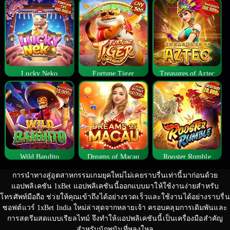
Lucky Neko
Fortune Tiger
Treasures of Aztec
Wild Bandito
Dreams of Macau
Rooster Rumble
การนำทางสู่อุตสาหกรรมเกมยุคใหม่ไม่เคยราบรื่นเท่านี้มาก่อนด้วย
แอปพลิเคชัน 1xBet แอปพลิเคชันนี้ออกแบบมาให้ใช้งานง่ายสำหรับ
โทรศัพท์มือถือ ช่วยให้คุณเข้าถึงได้อย่างรวดเร็วและใช้งานได้อย่างราบรื่น
ซอฟต์แวร์ 1xBet India ใหม่ล่าสุดจากหลายเจ้า ครอบคลุมการเดิมพันและ
การสตรีมสดแบบเรียลไทม์ จึงทำให้แอปพลิเคชันนี้เป็นเครื่องมือสำคัญ
สำหรับนักพนันที่หลงใหล