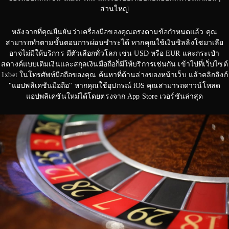
ส่วนใหญ่
หลังจากที่คุณยืนยันว่าเครื่องมือของคุณตรงตามข้อกำหนดแล้ว คุณ
สามารถทำตามขั้นตอนการผ่อนชำระได้ หากคุณใช้เงินชิลลิงโซมาเลีย
อาจไม่มีให้บริการ มีตัวเลือกทั่วโลก เช่น USD หรือ EUR และกระเป๋า
สตางค์แบบเติมเงินและสกุลเงินมือถือก็มีให้บริการเช่นกัน เข้าไปที่เว็บไซต์
1xbet ในโทรศัพท์มือถือของคุณ ค้นหาที่ด้านล่างของหน้าเว็บ แล้วคลิกลิงก์
"แอปพลิเคชันมือถือ" หากคุณใช้อุปกรณ์ iOS คุณสามารถดาวน์โหลด
แอปพลิเคชันใหม่ได้โดยตรงจาก App Store เวอร์ชันล่าสุด