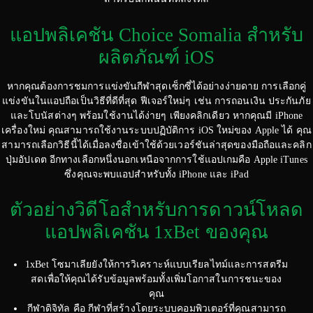
แอปพลิเคชัน Choice Somalia สำหรับ
ผลิตภัณฑ์ iOS
หากคุณต้องการชมการแข่งขันกีฬาสุดเซ็กซี่ได้อย่างง่ายดาย การเลือกคู่
แข่งขันในแอปถือเป็นวิธีที่ดีที่สุด ฟีเจอร์ใหม่ๆ เช่น การถอนเงิน ประกันภัย
และโบนัสต่างๆ พร้อมใช้งานได้ง่ายๆ เพียงคลิกเดียว หากคุณมี iPhone
เครื่องใหม่ คุณสามารถใช้งานระบบปฏิบัติการ iOS ใหม่ของ Apple ได้ คุณ
สามารถเลือกวิธีนี้ได้เมื่อลงชื่อเข้าใช้ด้วยเวอร์ชันล่าสุดของมือถือและคลิก
ปุ่มอัปเดต อีกทางเลือกหนึ่งนอกเหนือจากการใช้แอปเกมคือ Apple iTunes
ซึ่งคุณจะพบแอปสำหรับทั้ง iPhone และ iPad
ตัวอย่างวิดีโอสำหรับการดาวน์โหลด
แอปพลิเคชัน 1xBet ของคุณ
1xBet โซมาเลียยังให้การวิเคราะห์แบบเรียลไทม์และการสตรีม
สดเพื่อให้คุณได้รับข้อมูลพร้อมทั้งเพิ่มโอกาสในการชนะของ
คุณ
กีฬาดิจิทัล คือ กีฬาที่สร้างโดยระบบคอมพิวเตอร์ที่คุณสามารถ